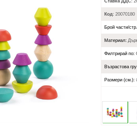
Ставка ДДС
: 
Код
: 20070180
Брой части/стр.
Материал:
Дър
Филтрирай по:
Възрастова гру
Размери (см.):