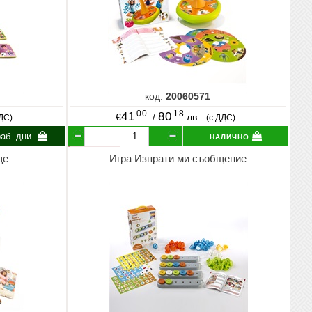
код:
20060571
00
18
41
80
€
/
лв.
ДДС)
(с ДДС)
налично
аб. дни
ще
Игра Изпрати ми съобщение