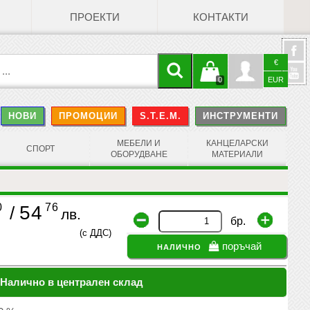
ПРОЕКТИ
КОНТАКТИ
€
Кошницата
Профил
0
EUR
@
НОВИ
ПРОМОЦИИ
S.T.E.M.
ИНСТРУМЕНТИ
е празна
Face
МЕБЕЛИ И
КАНЦЕЛАРСКИ
СПОРТ
ОБОРУДВАНЕ
МАТЕРИАЛИ
0
76
54
/
лв.
бр.
(с ДДС)
налично
поръчай
Налично в централен склад