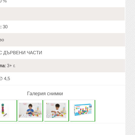
20 %
:
30
во
С ДЪРВЕНИ ЧАСТИ
па:
3+ г.
∅ 4,5
Галерия снимки