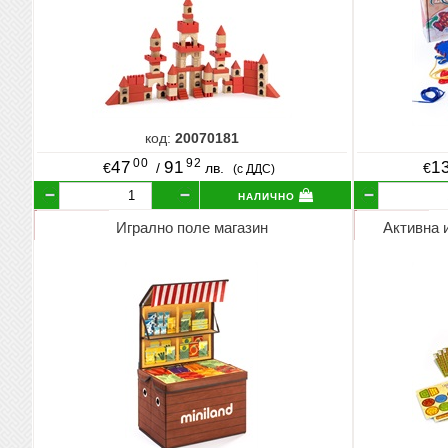
код:
20070181
00
92
47
91
1
€
/
лв.
€
(с ДДС)
налично
Игрално поле магазин
Активна 