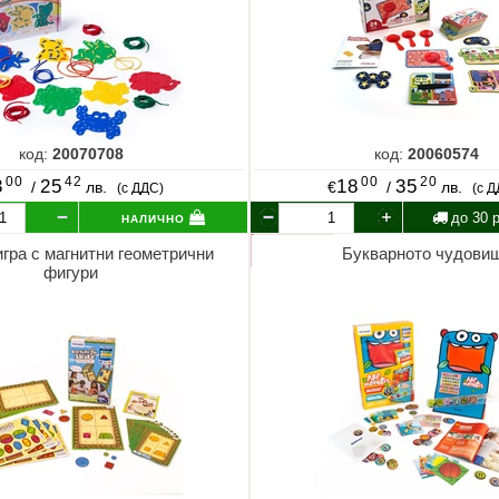
код:
20070708
код:
20060574
00
42
00
20
3
25
18
35
/
лв.
€
/
лв.
(с ДДС)
(с 
налично
до 30 р
игра с магнитни геометрични
Букварното чудови
фигури