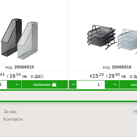
код:
20066915
код:
20066916
44
50
29
90
16
15
29
/
лв.
€
/
лв.
(с ДДС)
(с 
налично
на
За нас
Н
Контакти