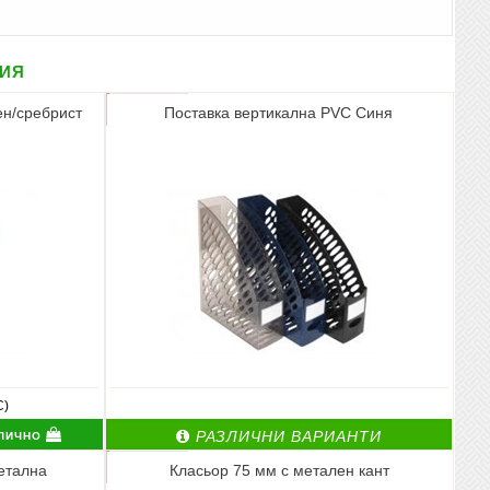
рия
н/сребрист
Поставка вертикална PVC Синя
С)
лично
РАЗЛИЧНИ ВАРИАНТИ
етална
Класьор 75 мм с метален кант