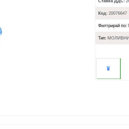
Ставка ДДС
: 
Код
: 20076647
Филтрирай по:
Тип:
МОЛИВН