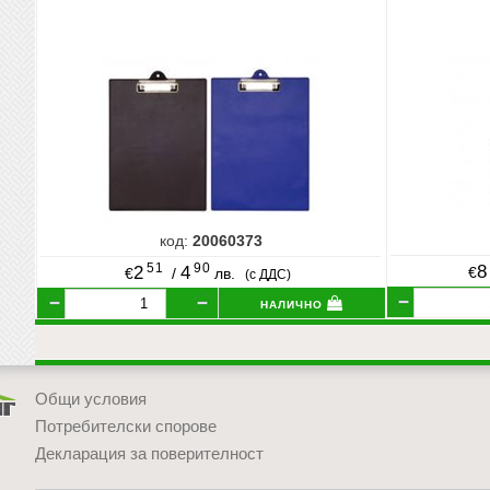
код:
20060373
51
90
8
2
4
€
€
/
лв.
(с ДДС)
налично
Общи условия
Потребителски спорове
Декларация за поверителност