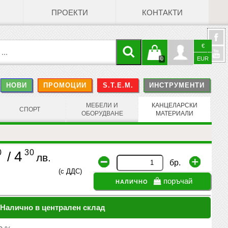
ПРОЕКТИ
КОНТАКТИ
€
Кошницата
Профил
0
EUR
@
НОВИ
ПРОМОЦИИ
S.T.E.M.
ИНСТРУМЕНТИ
е празна
Face
МЕБЕЛИ И
КАНЦЕЛАРСКИ
СПОРТ
ОБОРУДВАНЕ
МАТЕРИАЛИ
0
30
4
/
лв.
бр.
(с ДДС)
налично
поръчай
Налично в централен склад