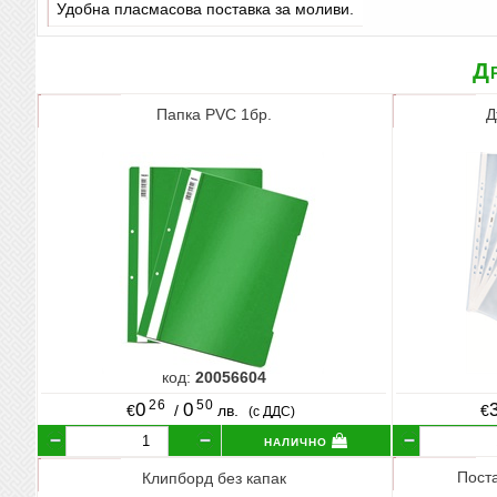
Удобна пласмасова поставка за моливи.
Др
Папка PVC 1бр.
Д
код:
20056604
26
50
0
0
€
/
лв.
€
(с ДДС)
налично
Пост
Клипборд без капак