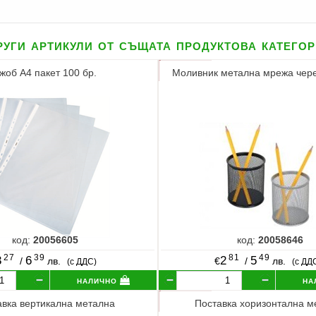
уги артикули от същата продуктова катего
жоб А4 пакет 100 бр.
Моливник метална мрежа чере
код:
20056605
код:
20058646
27
39
81
49
3
6
2
5
/
лв.
€
/
лв.
(с ДДС)
(с ДД
налично
на
авка вертикална метална
Поставка хоризонтална м