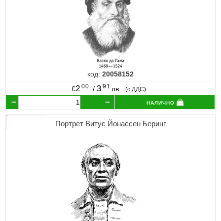
код:
20058152
00
91
2
3
€
/
лв.
(с ДДС)
налично
Портрет Витус Йонассен Беринг