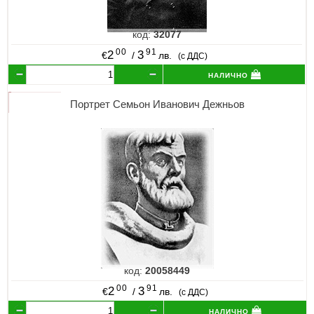
код:
32077
00
91
2
3
€
/
лв.
(с ДДС)
налично
Портрет Семьон Иванович Дежньов
код:
20058449
00
91
2
3
€
/
лв.
(с ДДС)
налично