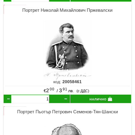
Портрет Николай Михайлович Пржевалски
код:
20058461
00
91
2
3
€
/
лв.
(с ДДС)
налично
Портрет Пьотър Петрович Семенов-Тян-Шански