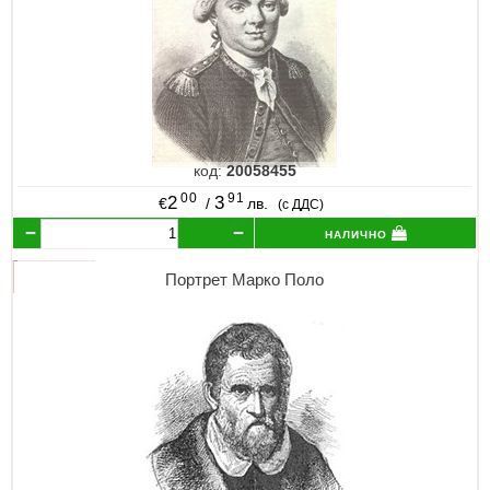
код:
20058455
00
91
2
3
€
/
лв.
(с ДДС)
налично
Портрет Марко Поло