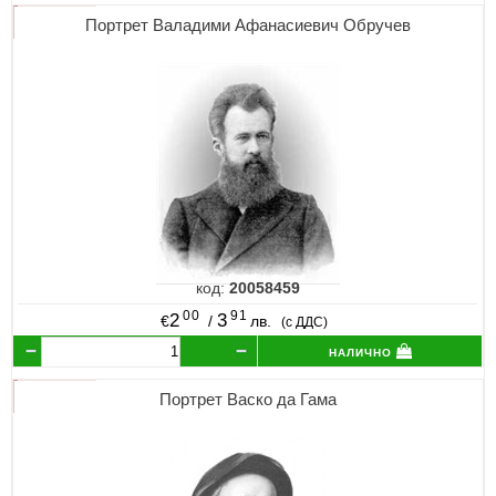
Портрет Валадими Афанасиевич Обручев
код:
20058459
00
91
2
3
€
/
лв.
(с ДДС)
налично
Портрет Васко да Гама