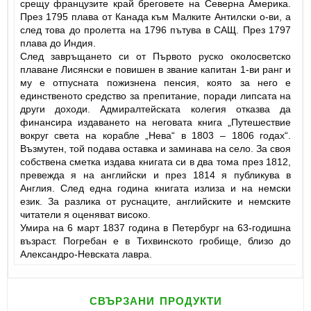
срещу французите край бреговете на Северна Америка.
През 1795 плава от Канада към Малките Антилски о-ви, а
след това до пролетта на 1796 пътува в САЩ. През 1797
плава до Индия.
След завръщането си от Първото руско околосветско
плаване Лисянски е повишен в звание капитан 1-ви ранг и
му е отпусната пожизнена пенсия, която за него е
единственото средство за препитание, поради липсата на
други доходи. Адмиралтейската колегия отказва да
финансира издаването на неговата книга „Путешествие
вокруг света на корабле „Нева“ в 1803 – 1806 годах“.
Възмутен, той подава оставка и заминава на село. За своя
собствена сметка издава книгата си в два тома през 1812,
превежда я на английски и през 1814 я публикува в
Англия. След една година книгата излиза и на немски
език. За разлика от руснаците, английските и немските
читатели я оценяват високо.
Умира на 6 март 1837 година в Петербург на 63-годишна
възраст. Погребан е в Тихвинското гробище, близо до
Александро-Невската лавра.
свързани продукти