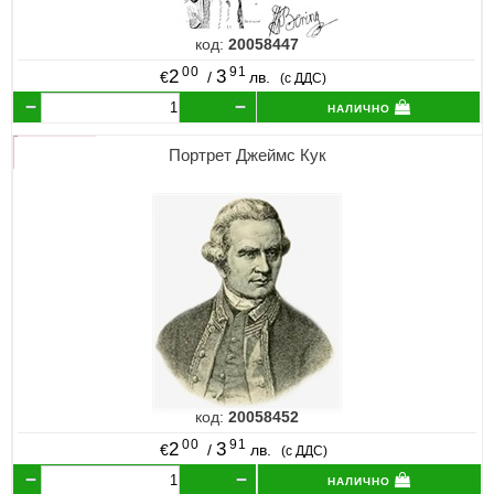
код:
20058447
00
91
2
3
€
/
лв.
(с ДДС)
налично
Портрет Джеймс Кук
код:
20058452
00
91
2
3
€
/
лв.
(с ДДС)
налично