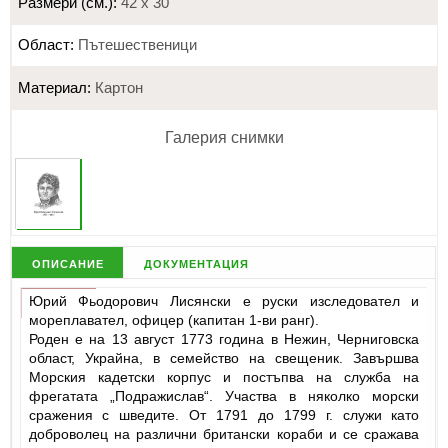
Размери (см.):
42 х 30
Област:
Пътешественици
Материал:
Картон
Галерия снимки
описание
документация
Юрий Фьодорович Лисянски е руски изследовател и
мореплавател, офицер (капитан 1-ви ранг).
Роден е на 13 август 1773 година в Нежин, Черниговска
област, Украйна, в семейство на свещеник. Завършва
Морския кадетски корпус и постъпва на служба на
фрегатата „Подражислав“. Участва в няколко морски
сражения с шведите. От 1791 до 1799 г. служи като
доброволец на различни британски кораби и се сражава