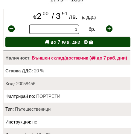
00
91
2
3
/
€
лв.
(с ДДС)
бр.
до 7 раб. дни
Наличност
:
Външен склад/доставчик (
до 7 раб. дни)
Ставка ДДС
: 20 %
Код
: 20058456
Филтрирай по:
ПОРТРЕТИ
Тип:
Пътешественици
Инструкция:
не