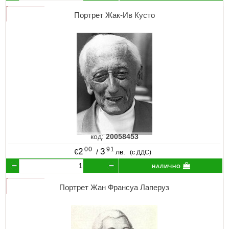
Портрет Жак-Ив Кусто
код:
20058453
00
91
2
3
€
/
лв.
(с ДДС)
налично
Портрет Жан Франсуа Лаперуз