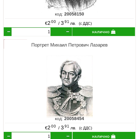
код:
20058150
00
91
2
3
€
/
лв.
(с ДДС)
налично
Портрет Михаил Петрович Лазарев
код:
20058454
00
91
2
3
€
/
лв.
(с ДДС)
налично