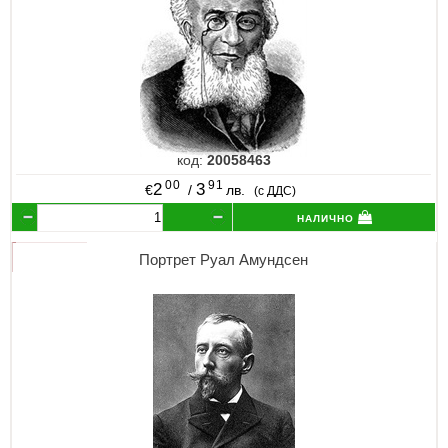
код:
20058463
00
91
2
3
€
/
лв.
(с ДДС)
налично
Портрет Руал Амундсен