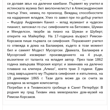
се долавя звън на далечни камбани. Първият му учител в
истинската музика бил виолончелистът в Александринския
театър Улих, немец по произход. Виждащ способностите
на надарения младеж, Улих го завел при по-добър учител
– Фьодор Андреевич Канил – млад музикант и чудесен
пианист, запознал го със симфониите на Бетховен, Шуман
и Менделсон, творби за пиано на Шуман и Шуберт,
оперите на Майербер. На 17-годишна възраст Римски-
Корсаков пише първата си симфония. Поразеният учител
го отвежда в дома на Балакирев, където в този момент
бил и самият Модест Мусоргски. Двамата, Балакирев и
Мусоргский изсвирват произведението на 4 ръце,
възхитени от таланта на младия автор. През тази 1862
година завършва Морския корпус и заминава на далечно
плаване на клипера „Алмаз“, което трае 3 години. Едва
след завръщането му Първата симфония е изпълнена, на
19 декември 1865 г. Тази дата може да се счита за
рождена за младия композитор.
Погребан е в Тихвинското гробище в Санкт Петербург. В
родния му град Тихвин има мемориален дом-музей на
Римски-Корсаков.