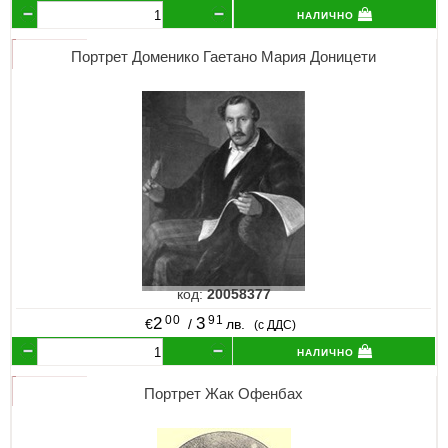
налично
Портрет Доменико Гаетано Мария Доницети
код:
20058377
00
91
2
3
€
/
лв.
(с ДДС)
налично
Портрет Жак Офенбах