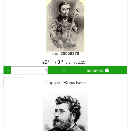
код:
20058378
00
91
2
3
€
/
лв.
(с ДДС)
налично
Портрет Жорж Бизе