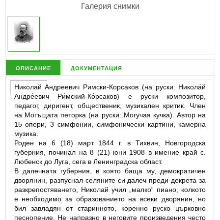
Галерия снимки
описание
документация
Николай Андреевич Римски-Корсаков (на руски: Никола́й
Андре́евич Ри́мский-Ко́рсаков) е руски композитор,
педагог, диригент, общественик, музикален критик. Член
на Могъщата петорка (на руски: Могучая кучка). Автор на
15 опери, 3 симфонии, симфонически картини, камерна
музика.
Роден на 6 (18) март 1844 г. в Тихвин, Новгородска
губерния, починал на 8 (21) юни 1908 в имение край с.
Любенск до Луга, сега в Ленинградска област.
В далечната губерния, в която баща му, демократичен
дворянин, разпуснал селяните си далеч преди декрета за
разкрепостяването, Николай учил „малко“ пиано, колкото
е необходимо за образованието на всеки дворянин, но
бил завладян от старинното, коренно руско църковно
песнопение. Не напразно в неговите произведения често