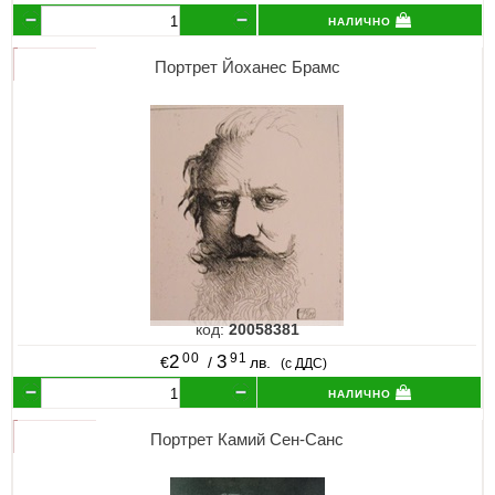
налично
Портрет Йоханес Брамс
код:
20058381
00
91
2
3
€
/
лв.
(с ДДС)
налично
Портрет Камий Сен-Санс