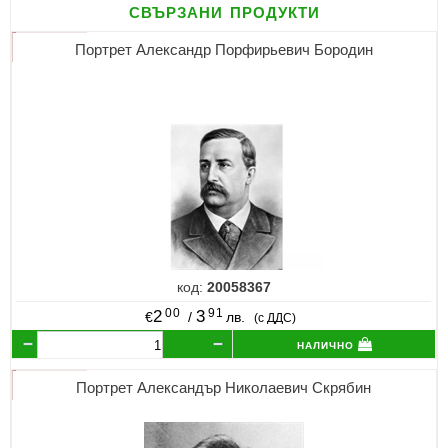
свързани продукти
Портрет Александр Порфирьевич Бородин
код:
20058367
00
91
2
3
€
/
лв.
(с ДДС)
налично
Портрет Александър Николаевич Скрябин