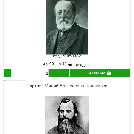
код:
20058382
00
91
2
3
€
/
лв.
(с ДДС)
налично
Портрет Милий Алексеевич Балакирев