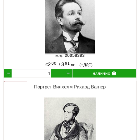
код:
20058393
00
91
2
3
€
/
лв.
(с ДДС)
налично
Портрет Вилхелм Рихард Вагнер