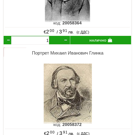
код:
20058364
00
91
2
3
€
/
лв.
(с ДДС)
налично
Портрет Михаил Иванович Глинка
код:
20058372
00
91
2
3
€
/
лв.
(с ДДС)