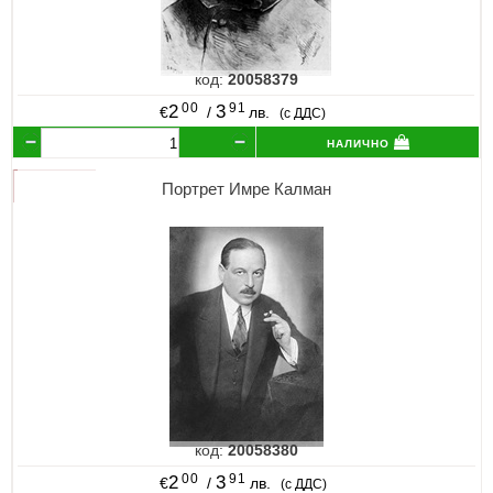
код:
20058379
00
91
2
3
€
/
лв.
(с ДДС)
налично
Портрет Имре Калман
код:
20058380
00
91
2
3
€
/
лв.
(с ДДС)