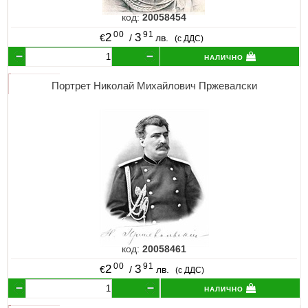
код:
20058454
00
91
2
3
€
/
лв.
(с ДДС)
налично
Портрет Николай Михайлович Пржевалски
код:
20058461
00
91
2
3
€
/
лв.
(с ДДС)
налично