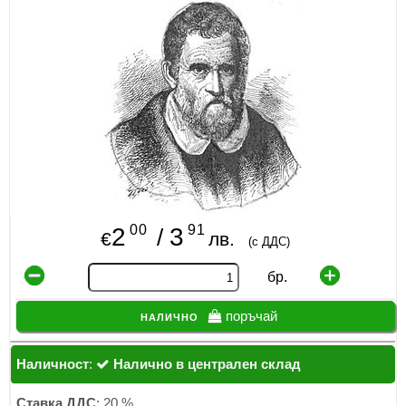
ИЗКУСТВА
СПОРТ
МЕБЕЛИ И ОБОРУДВАНЕ
КАНЦЕЛАРСКИ МАТЕРИАЛИ
КНИГИ И УЧЕБНИЦИ
БДП
00
91
2
3
/
€
лв.
(с ДДС)
НОВИ
бр.
ПРОМОЦИИ
налично
поръчай
S.T.E.M.
Наличност
:
Налично в централен склад
ИНСТРУМЕНТИ
Ставка ДДС
: 20 %