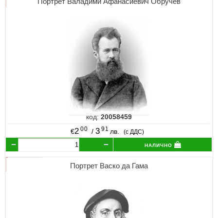
Портрет Валадими Афанасиевич Обручев
код:
20058459
00
91
2
3
€
/
лв.
(с ДДС)
налично
Портрет Васко да Гама