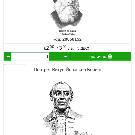
код:
20058152
00
91
2
3
€
/
лв.
(с ДДС)
налично
Портрет Витус Йонассен Беринг