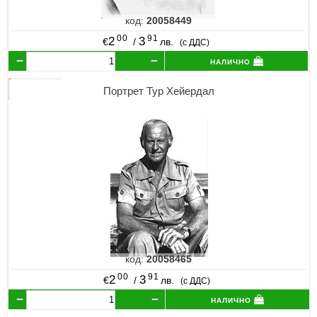
код:
20058449
00
91
2
3
€
/
лв.
(с ДДС)
налично
Портрет Тур Хейердал
код:
20058465
00
91
2
3
€
/
лв.
(с ДДС)
налично