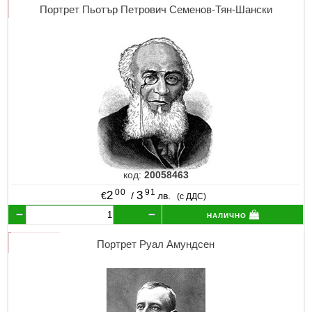
Портрет Пьотър Петрович Семенов-Тян-Шански
код:
20058463
00
91
2
3
€
/
лв.
(с ДДС)
налично
Портрет Руал Амундсен