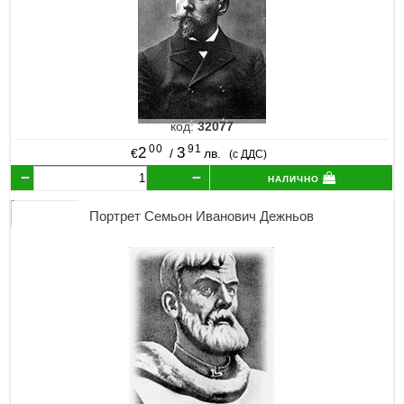
код:
32077
00
91
2
3
€
/
лв.
(с ДДС)
налично
Портрет Семьон Иванович Дежньов