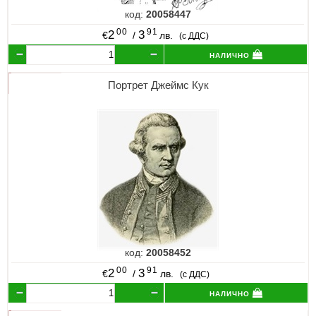
код:
20058447
00
91
2
3
€
/
лв.
(с ДДС)
налично
Портрет Джеймс Кук
код:
20058452
00
91
2
3
€
/
лв.
(с ДДС)
налично