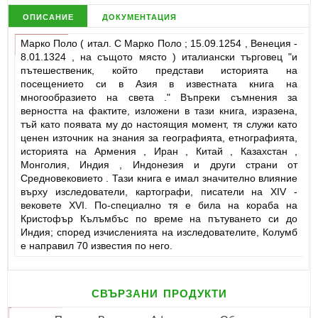
описание
документация
Марко Поло ( итал. С Марко Поло ; 15.09.1254 , Венеция -
8.01.1324 , на същото място ) италиански търговец "и
пътешественик, който представи историята на
посещението си в Азия в известната книга на
многообразието на света ." Въпреки съмнения за
верността на фактите, изложени в тази книга, изразена,
тъй като появата му до настоящия момент, тя служи като
ценен източник на знания за географията, етнографията,
историята на Армения , Иран , Китай , Казахстан ,
Монголия, Индия , Индонезия и други страни от
Средновековието . Тази книга е имал значително влияние
върху изследователи, картографи, писатели на XIV -
вековете XVI. По-специално тя е била на кораба на
Кристофър Кълъмбъс по време на пътуването си до
Индия; според изчисленията на изследователите, Колумб
е направил 70 известия по него.
свързани продукти