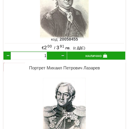
код:
20058455
00
91
2
3
€
/
лв.
(с ДДС)
налично
Портрет Михаил Петрович Лазарев