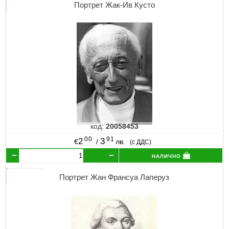
Портрет Жак-Ив Кусто
код:
20058453
00
91
2
3
€
/
лв.
(с ДДС)
налично
Портрет Жан Франсуа Лаперуз