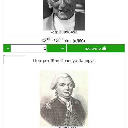
код:
20058453
00
91
2
3
€
/
лв.
(с ДДС)
налично
Портрет Жан Франсуа Лаперуз