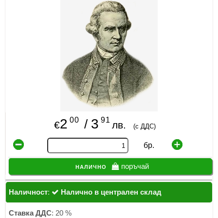
ИЗКУСТВА
СПОРТ
МЕБЕЛИ И ОБОРУДВАНЕ
КАНЦЕЛАРСКИ МАТЕРИАЛИ
КНИГИ И УЧЕБНИЦИ
00
91
2
3
/
БДП
€
лв.
(с ДДС)
НОВИ
бр.
ПРОМОЦИИ
налично
поръчай
S.T.E.M.
Наличност
:
Налично в централен склад
ИНСТРУМЕНТИ
Ставка ДДС
: 20 %