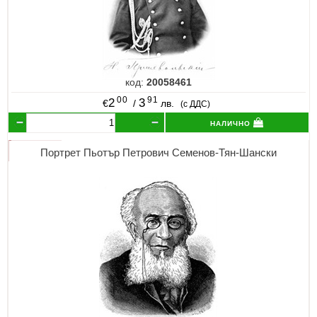
код:
20058461
00
91
2
3
€
/
лв.
(с ДДС)
налично
Портрет Пьотър Петрович Семенов-Тян-Шански