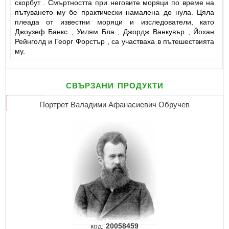
скорбут . Смъртността при неговите моряци по време на
пътуването му бе практически намалена до нула. Цяла
плеада от известни моряци и изследователи, като
Джоузеф Банкс , Уилям Бла , Джордж Ванкувър , Йохан
Рейнголд и Георг Форстър , са участваха в пътешествията
му.
свързани продукти
Портрет Валадими Афанасиевич Обручев
код:
20058459