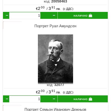
код:
20058463
00
91
2
3
€
/
лв.
(с ДДС)
налично
Портрет Руал Амундсен
код:
32077
00
91
2
3
€
/
лв.
(с ДДС)
налично
Портрет Семьон Иванович Дежньов