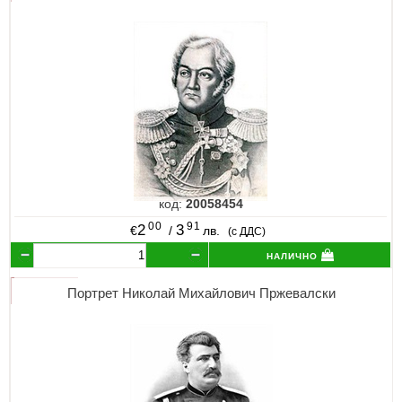
код:
20058454
00
91
2
3
€
/
лв.
(с ДДС)
налично
Портрет Николай Михайлович Пржевалски