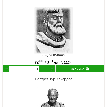
код:
20058449
00
91
2
3
€
/
лв.
(с ДДС)
налично
Портрет Тур Хейердал