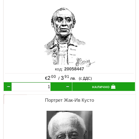
код:
20058447
00
91
2
3
€
/
лв.
(с ДДС)
налично
Портрет Жак-Ив Кусто