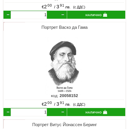
00
91
2
3
€
/
лв.
(с ДДС)
налично
Портрет Васко да Гама
код:
20058152
00
91
2
3
€
/
лв.
(с ДДС)
налично
Портрет Витус Йонассен Беринг