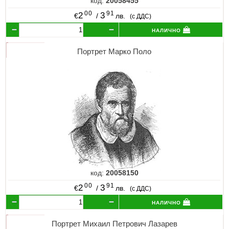
код:
20058455
00
91
2
3
€
/
лв.
(с ДДС)
налично
Портрет Марко Поло
код:
20058150
00
91
2
3
€
/
лв.
(с ДДС)
налично
Портрет Михаил Петрович Лазарев