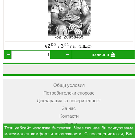
код:
20058465
00
91
2
3
€
/
лв.
(с ДДС)
налично
Общи условия
Потребителски спорове
Декларация за поверителност
За нас
Контакти
Новини
Този уебсайт използва бисквитки. Чрез тях ние Ви осигуряваме
максимален комфорт и възможности. С посещението си, Вие