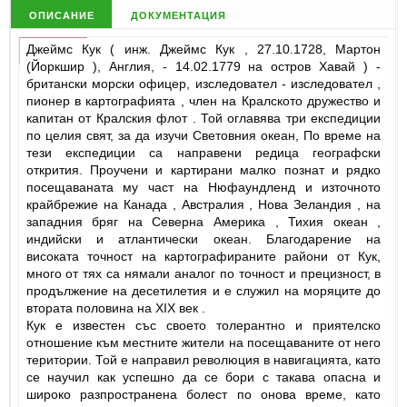
описание
документация
Джеймс Кук ( инж. Джеймс Кук , 27.10.1728, Мартон
(Йоркшир ), Англия, - 14.02.1779 на остров Хавай ) -
британски морски офицер, изследовател - изследовател ,
пионер в картографията , член на Кралското дружество и
капитан от Кралския флот . Той оглавява три експедиции
по целия свят, за да изучи Световния океан, По време на
тези експедиции са направени редица географски
открития. Проучени и картирани малко познат и рядко
посещаваната му част на Нюфаундленд и източното
крайбрежие на Канада , Австралия , Нова Зеландия , на
западния бряг на Северна Америка , Тихия океан ,
индийски и атлантически океан. Благодарение на
високата точност на картографираните райони от Кук,
много от тях са нямали аналог по точност и прецизност, в
продължение на десетилетия и е служил на моряците до
втората половина на ХIХ век .
Кук е известен със своето толерантно и приятелско
отношение към местните жители на посещаваните от него
територии. Той е направил революция в навигацията, като
се научил как успешно да се бори с такава опасна и
широко разпространена болест по онова време, като