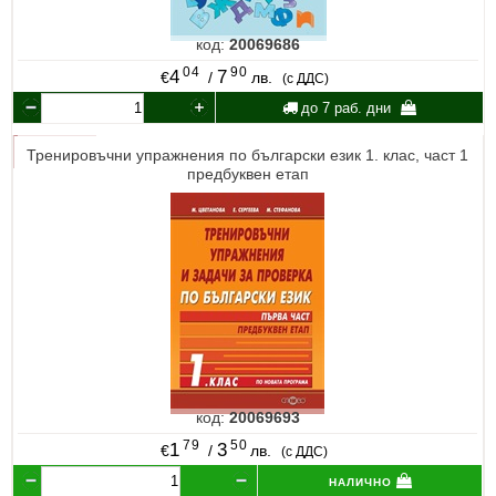
код:
20069686
04
90
4
7
€
/
лв.
(с ДДС)
до 7 раб. дни
Тренировъчни упражнения по български език 1. клас, част 1
предбуквен етап
код:
20069693
79
50
1
3
€
/
лв.
(с ДДС)
налично