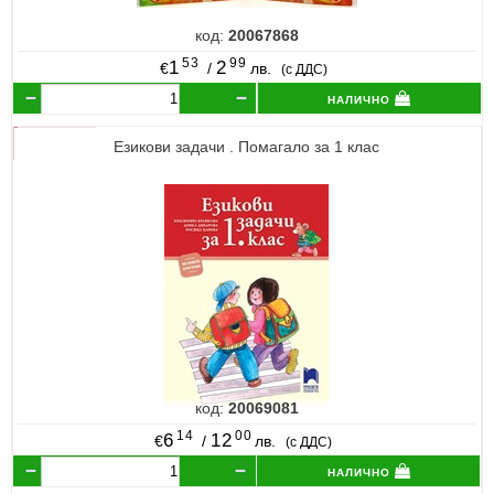
код:
20067868
53
99
1
2
€
/
лв.
(с ДДС)
налично
Езикови задачи . Помагало за 1 клас
код:
20069081
14
00
6
12
€
/
лв.
(с ДДС)
налично