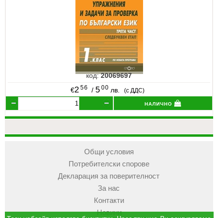
код:
20069697
56
00
2
5
€
/
лв.
(с ДДС)
налично
Общи условия
Потребителски спорове
Декларация за поверителност
За нас
Контакти
Новини