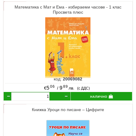
Математика с Мат и Ема - избираеми часове - 1 клас
Просвета плюс
код:
20069082
06
89
5
9
€
/
лв.
(с ДДС)
налично
Книжка Уроци по писане – Цифрите