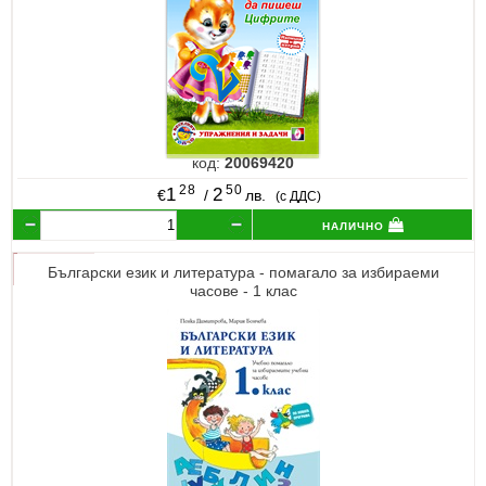
код:
20069420
28
50
1
2
€
/
лв.
(с ДДС)
налично
Български език и литература - помагало за избираеми
часове - 1 клас