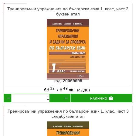
Тренировъчни упражнения по български език 1. клас, част 2
буквен етап
код:
20069695
32
49
3
6
€
/
лв.
(с ДДС)
налично
Тренировъчни упражнения по български език 1. клас, част 3
следбуквен етап