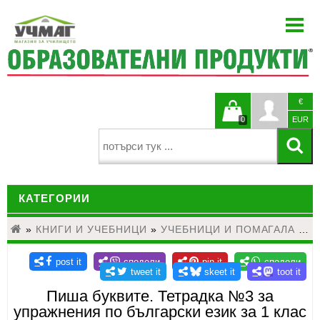
НАЧАЛО
ЗА НАС
НОВИНИ
€
БЛОГ
Кошницата
Профи
0
EUR
КАТАЛОЗИ
е празна
ПРОЕКТИ
КАТЕГОРИИ
ЗА УЧИТЕЛЯ
КОНТАКТИ
»
КНИГИ И УЧЕБНИЦИ
ДЕТСКИ ГРАДИНИ И НАЧАЛНО ОБРАЗОВАНИЕ
»
УЧЕБНИЦИ И ПОМАГАЛА
»
У
ЕЗИКОВО ОБУЧЕНИЕ
МАТЕМАТИКА
Пиша буквите. Тетрадка №3 за
упражнения по български език за 1 клас
НАУКИ