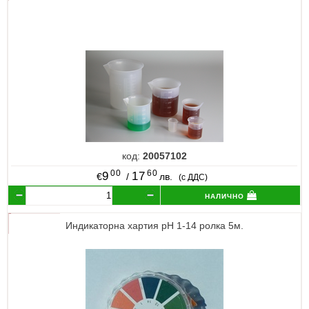
код:
20057102
00
60
9
17
€
/
лв.
(с ДДС)
налично
Индикаторна хартия pH 1-14 ролка 5м.