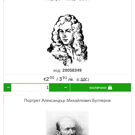
код:
20058349
00
91
2
3
€
/
лв.
(с ДДС)
налично
Портрет Александър Михайлович Бутлеров