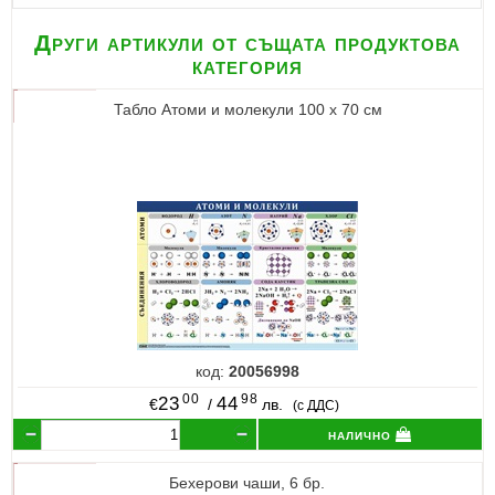
Други артикули от същата продуктова
категория
Табло Атоми и молекули 100 х 70 см
код:
20056998
00
98
23
44
€
/
лв.
(с ДДС)
налично
Бехерови чаши, 6 бр.