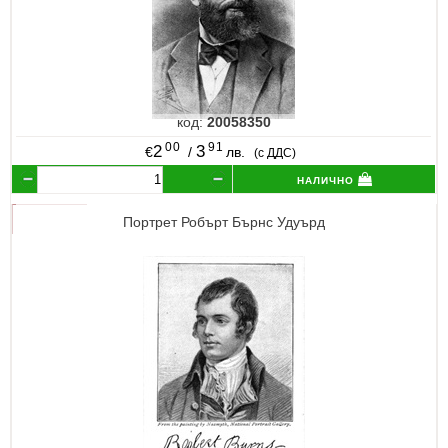
код:
20058350
00
91
2
3
€
/
лв.
(с ДДС)
налично
Портрет Робърт Бърнс Удуърд