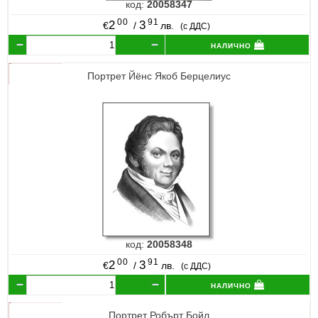
код:
20058347
00
91
2
3
€
/
лв.
(с ДДС)
налично
Портрет Йёнс Якоб Берцелиус
код:
20058348
00
91
2
3
€
/
лв.
(с ДДС)
налично
Портрет Робърт Бойл