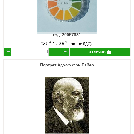
код:
20057631
45
99
20
39
€
/
лв.
(с ДДС)
налично
Портрет Адолф фон Байер