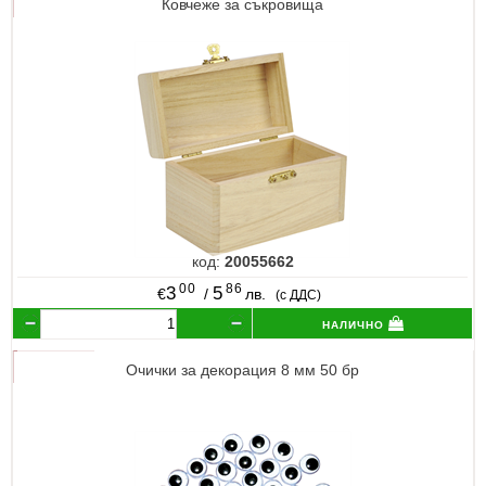
Ковчеже за съкровища
код:
20055662
00
86
3
5
€
/
лв.
(с ДДС)
налично
Очички за декорация 8 мм 50 бр