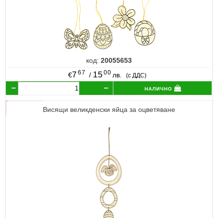
код:
20055653
67
00
7
15
€
/
лв.
(с ДДС)
налично
Висящи великденски яйца за оцветяване