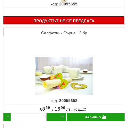
код:
20055655
ПРОДУКТЪТ НЕ СЕ ПРЕДЛАГА
Салфетник Сърце 12 бр
код:
20055658
69
99
8
16
€
/
лв.
(с ДДС)
налично