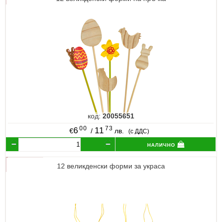
код:
20055651
00
73
6
11
€
/
лв.
(с ДДС)
налично
12 великденски форми за украса