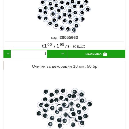
код:
20055663
00
95
1
1
€
/
лв.
(с ДДС)
налично
Очички за декорация 18 мм, 50 бр