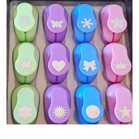
ИЗКУСТВА
СПОРТ
МЕБЕЛИ И ОБОРУДВАНЕ
КАНЦЕЛАРСКИ МАТЕРИАЛИ
КНИГИ И УЧЕБНИЦИ
БДП
НОВИ
ПРОМОЦИИ
S.T.E.M.
ИНСТРУМЕНТИ