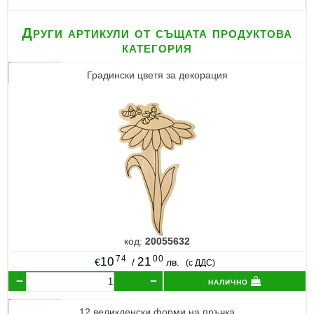
Други артикули от същата продуктова
категория
Градински цветя за декорация
код:
20055632
74
00
10
21
€
/
лв.
(с ДДС)
налично
12 великденски форми на пръчка