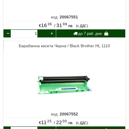
код:
20067551
36
99
16
31
€
/
лв.
(с ДДС)
до 7 раб. дни
Барабанна касета Черна / Black Brother HL 1110
код:
20067552
25
00
11
22
€
/
лв.
(с ДДС)