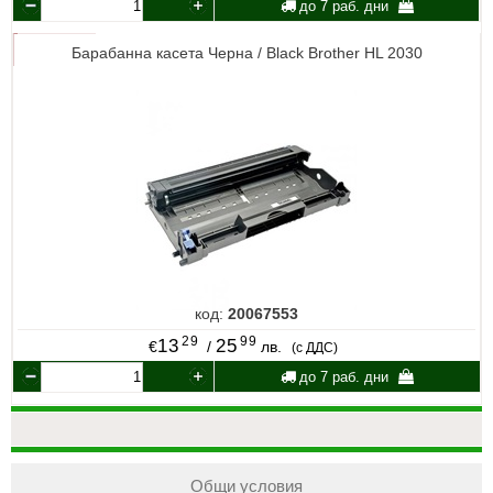
до 7 раб. дни
Барабанна касета Черна / Black Brother HL 2030
код:
20067553
29
99
13
25
€
/
лв.
(с ДДС)
до 7 раб. дни
Общи условия