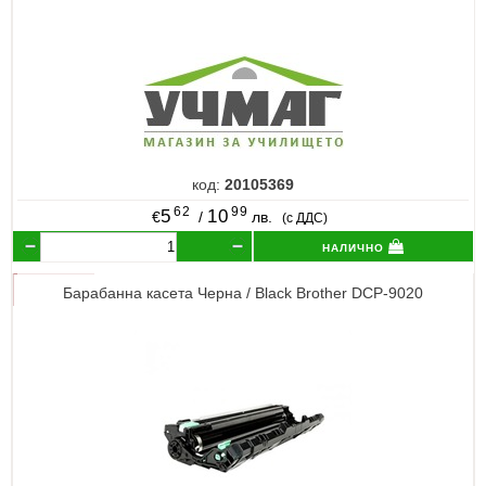
код:
20105369
62
99
5
10
€
/
лв.
(с ДДС)
налично
Барабанна касета Черна / Black Brother DCP-9020