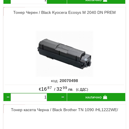
Тонер Черен / Black Kyocera Ecosys M 2040 DN PREM
код:
20070498
87
99
16
32
€
/
лв.
(с ДДС)
налично
Тонер касета Черна / Black Brother TN 1090 /HL1222WE/