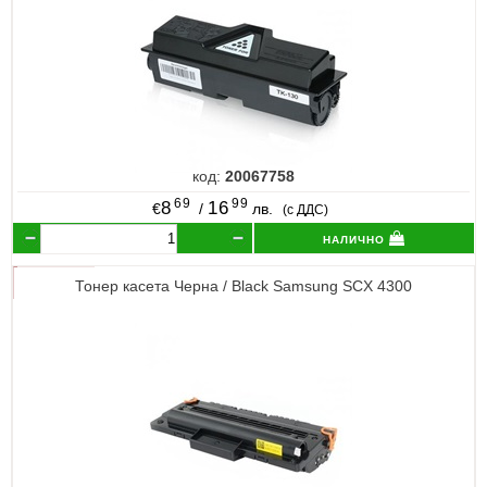
код:
20067758
69
99
8
16
€
/
лв.
(с ДДС)
налично
Тонер касета Черна / Black Samsung SCX 4300