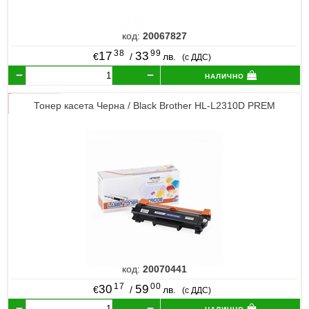
код:
20067827
38
99
17
33
€
/
лв.
(с ДДС)
налично
Тонер касета Черна / Black Brother HL-L2310D PREM
код:
20070441
17
00
30
59
€
/
лв.
(с ДДС)
налично