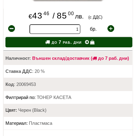
46
00
43
85
/
€
лв.
(с ДДС)
бр.
до 7 раб. дни
Наличност
:
Външен склад/доставчик (
до 7 раб. дни)
Ставка ДДС
: 20 %
Код
: 20069453
Филтрирай по:
ТОНЕР КАСЕТА
Цвят:
Черен (Black)
Материал:
Пластмаса