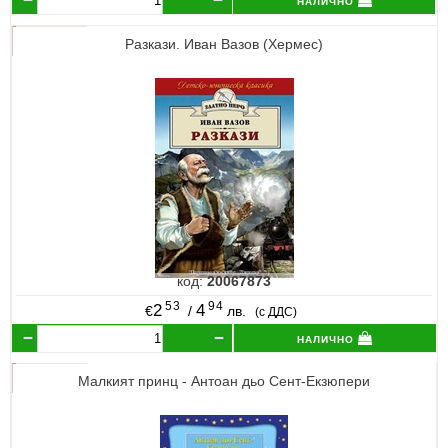
Разкази. Иван Вазов (Хермес)
код:
20067873
53
94
2
4
€
/
лв.
(с ДДС)
налично
Малкият принц - Антоан дьо Сент-Екзюпери