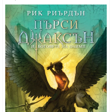
ИЗКУСТВА
СПОРТ
МЕБЕЛИ И ОБОРУДВАНЕ
КАНЦЕЛАРСКИ МАТЕРИАЛИ
КНИГИ И УЧЕБНИЦИ
БДП
НОВИ
ПРОМОЦИИ
S.T.E.M.
ИНСТРУМЕНТИ