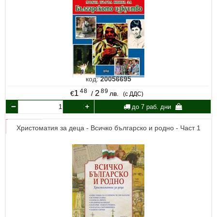
код:
20056695
48
89
1
2
€
/
лв.
(с ДДС)
до 7 раб. дни
Христоматия за деца - Всичко българско и родно - Част 1