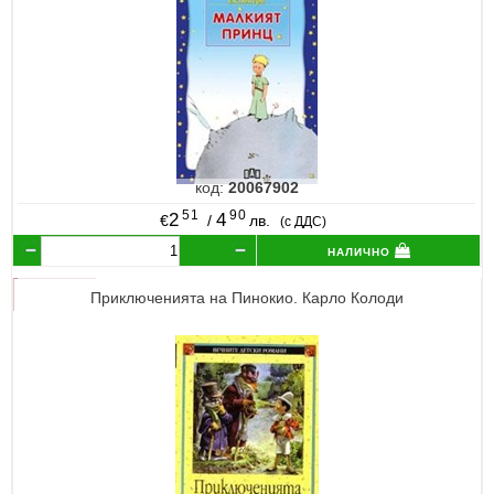
код:
20067902
51
90
2
4
€
/
лв.
(с ДДС)
налично
Приключенията на Пинокио. Карло Колоди