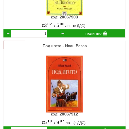
код:
20067903
02
90
3
5
€
/
лв.
(с ДДС)
налично
Под игото - Иван Вазов
код:
20067912
10
97
5
9
€
/
лв.
(с ДДС)