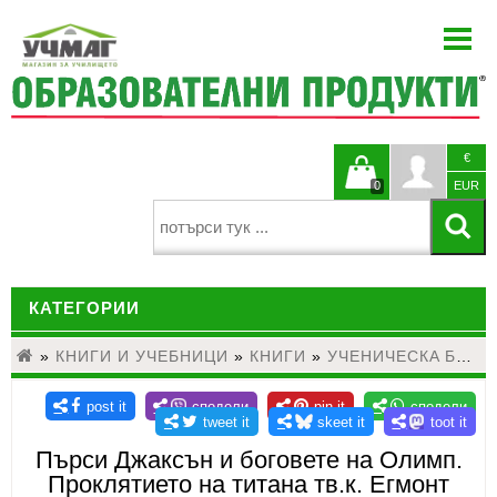
НАЧАЛО
ЗА НАС
НОВИНИ
€
БЛОГ
Кошницата
Профи
0
EUR
КАТАЛОЗИ
е празна
ПРОЕКТИ
КАТЕГОРИИ
ЗА УЧИТЕЛЯ
КОНТАКТИ
»
КНИГИ И УЧЕБНИЦИ
ДЕТСКИ ГРАДИНИ И НАЧАЛНО ОБРАЗОВАНИЕ
»
КНИГИ
»
УЧЕНИЧЕСКА БИБЛИОТЕКА 5-12 КЛАС
ЕЗИКОВО ОБУЧЕНИЕ
МАТЕМАТИКА
Пърси Джаксън и боговете на Олимп.
Проклятието на титана тв.к. Егмонт
НАУКИ