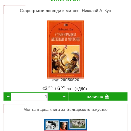
Старогръцки легенди и митове. Николай A. Кун
код:
20056626
35
55
3
6
€
/
лв.
(с ДДС)
налично
Моята първа книга за Българското изкуство