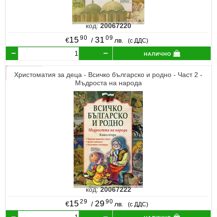
код:
20067220
90
09
15
31
€
/
лв.
(с ДДС)
налично
Христоматия за деца - Всичко българско и родно - Част 2 -
Мъдроста на народа
код:
20067222
29
90
15
29
€
/
лв.
(с ДДС)
налично