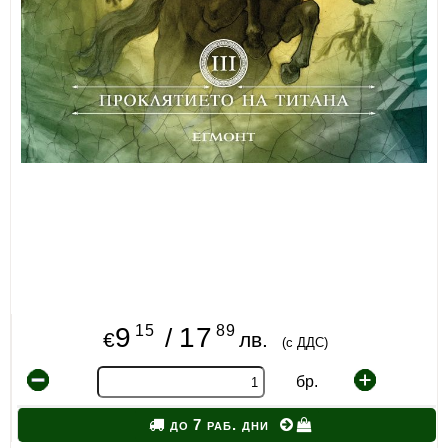
15
89
9
17
/
€
лв.
(с ДДС)
бр.
до 7 раб. дни