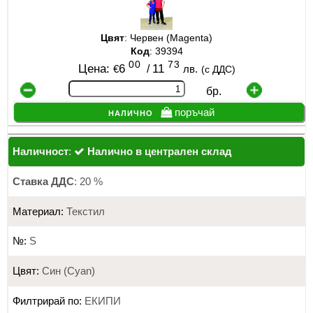
Цвят
: Червен (Magenta)
Код
: 39394
00
73
Цена:
6
/
11
€
лв.
(с ДДС)
бр.
налично
поръчай
Наличност
:
Налично в централен склад
Ставка ДДС
: 20 %
Материал:
Текстил
№:
S
Цвят:
Син (Cyan)
Филтрирай по:
ЕКИПИ