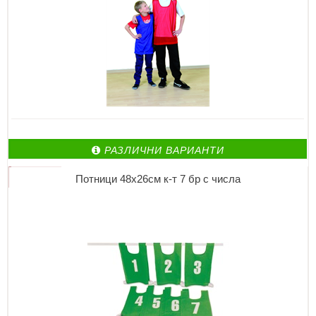
РАЗЛИЧНИ ВАРИАНТИ
Потници 48х26см к-т 7 бр с числа