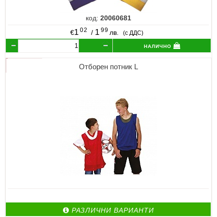
код:
20060681
02
99
1
1
€
/
лв.
(с ДДС)
налично
Отборен потник L
РАЗЛИЧНИ ВАРИАНТИ