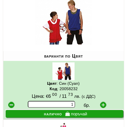
ИЗКУСТВА
СПОРТ
МЕБЕЛИ И ОБОРУДВАНЕ
КАНЦЕЛАРСКИ МАТЕРИАЛИ
варианти по Цвят
КНИГИ И УЧЕБНИЦИ
БДП
НОВИ
Цвят
: Син (Cyan)
Код
: 20058232
00
73
ПРОМОЦИИ
Цена:
6
/
11
€
лв.
(с ДДС)
бр.
S.T.E.M.
налично
поръчай
ИНСТРУМЕНТИ