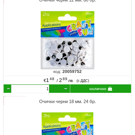
код:
20059752
48
89
1
2
€
/
лв.
(с ДДС)
налично
Очички черни 18 мм. 24 бр.