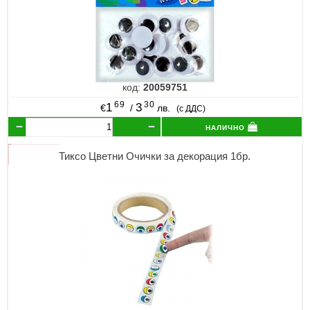
код:
20059751
69
30
1
3
€
/
лв.
(с ДДС)
налично
Тиксо Цветни Очички за декорация 1бр.