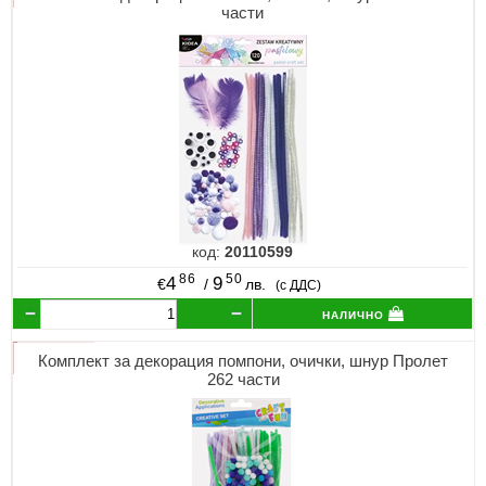
части
код:
20110599
86
50
4
9
€
/
лв.
(с ДДС)
налично
Комплект за декорация помпони, очички, шнур Пролет
262 части