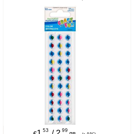
ИЗКУСТВА
СПОРТ
МЕБЕЛИ И ОБОРУДВАНЕ
КАНЦЕЛАРСКИ МАТЕРИАЛИ
КНИГИ И УЧЕБНИЦИ
БДП
НОВИ
ПРОМОЦИИ
S.T.E.M.
ИНСТРУМЕНТИ
53
99
1
2
/
€
лв.