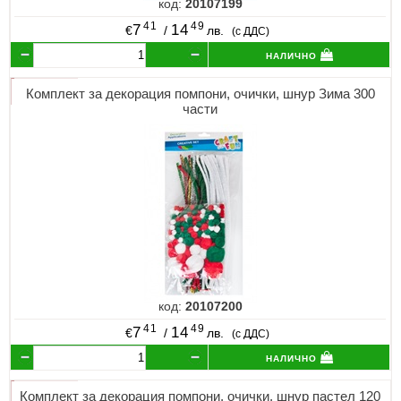
код:
20107199
41
49
7
14
€
/
лв.
(с ДДС)
налично
Комплект за декорация помпони, очички, шнур Зима 300
части
код:
20107200
41
49
7
14
€
/
лв.
(с ДДС)
налично
Комплект за декорация помпони, очички, шнур пастел 120