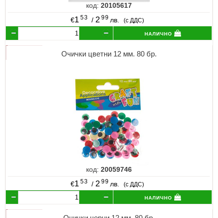
код:
20105617
53
99
1
2
€
/
лв.
(с ДДС)
налично
Очички цветни 12 мм. 80 бр.
код:
20059746
53
99
1
2
€
/
лв.
(с ДДС)
налично
Очички черни 12 мм. 80 бр.