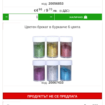
код:
20056853
96
70
4
9
€
/
лв.
(с ДДС)
налично
Цветен брокат в бурканче 6 цвята
код:
20067433
ПРОДУКТЪТ НЕ СЕ ПРЕДЛАГА