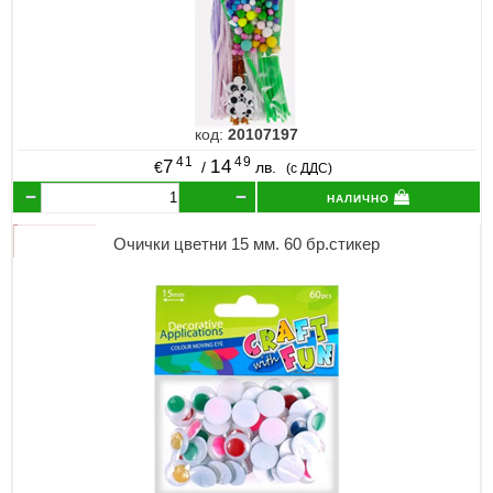
код:
20107197
41
49
7
14
€
/
лв.
(с ДДС)
налично
Очички цветни 15 мм. 60 бр.стикер