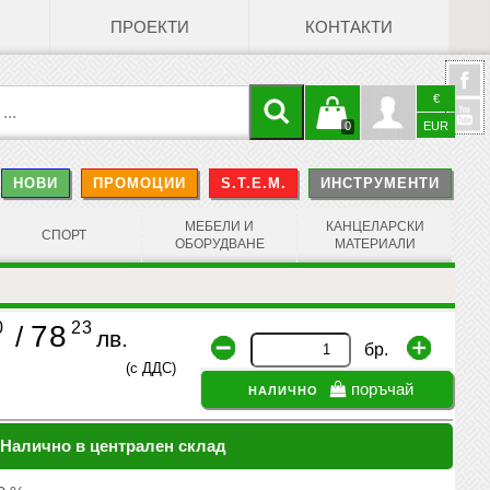
ПРОЕКТИ
КОНТАКТИ
€
Кошницата
Профил
0
EUR
@
НОВИ
ПРОМОЦИИ
S.T.E.M.
ИНСТРУМЕНТИ
е празна
Face
МЕБЕЛИ И
КАНЦЕЛАРСКИ
СПОРТ
ОБОРУДВАНЕ
МАТЕРИАЛИ
0
23
78
/
лв.
бр.
(с ДДС)
налично
поръчай
Налично в централен склад