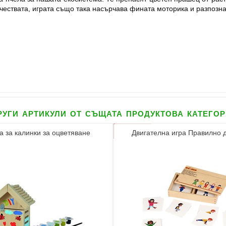
чествата, играта също така насърчава фината моторика и разпозна
уги артикули от същата продуктова катего
 за калинки за оцветяване
Двигателна игра Правилно 