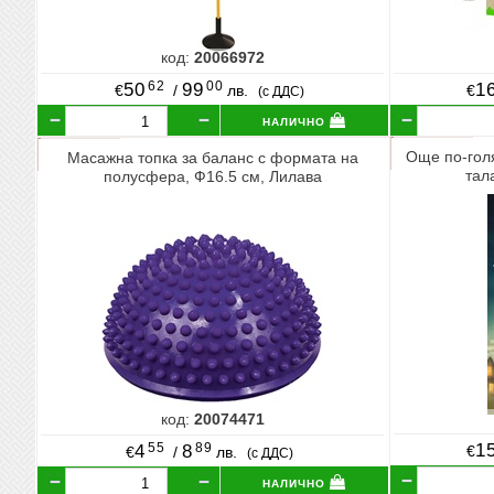
код:
20066972
62
00
50
99
1
€
/
лв.
€
(с ДДС)
налично
Още по-гол
Масажна топка за баланс с формата на
тал
полусфера, Ф16.5 см, Лилава
код:
20074471
55
89
1
4
8
€
€
/
лв.
(с ДДС)
налично