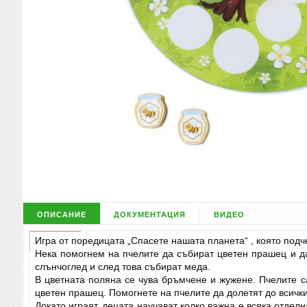
описание
документация
видео
Игра от поредицата „Спасете нашата планета“ , която под
Нека помогнем на пчелите да събират цветен прашец и да
слънчоглед и след това събират меда.
В цветната поляна се чува бръмчене и жужене. Пчелите са
цветен прашец. Помогнете на пчелите да долетят до всичк
Докато играят, децата научават колко важна е всяка отде