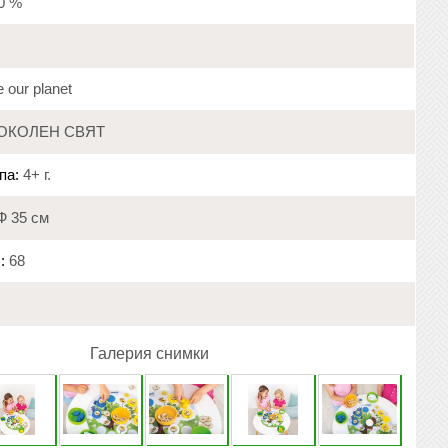
20 %
 our planet
ОКОЛЕН СВЯТ
па:
4+ г.
Ф 35 см
:
68
Галерия снимки