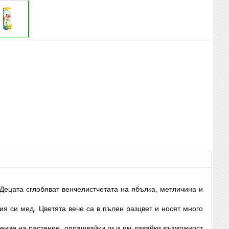
Децата сглобяват венчелистчетата на ябълка, метличина и
ия си мед. Цветята вече са в пълен разцвет и носят много
тение на растение, опрашвайки ги и им давайки възможност