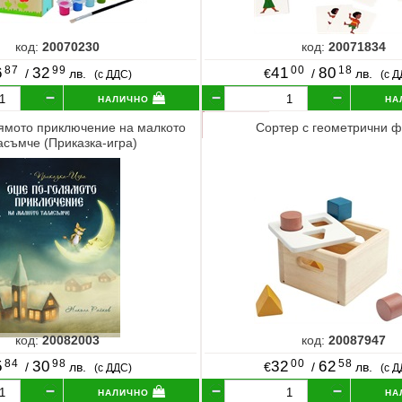
код:
20070230
код:
20071834
87
99
00
18
6
32
41
80
/
лв.
€
/
лв.
(с ДДС)
(с 
налично
на
ямото приключение на малкото
Сортер с геометрични 
асъмче (Приказка-игра)
код:
20082003
код:
20087947
84
98
00
58
5
30
32
62
/
лв.
€
/
лв.
(с ДДС)
(с 
налично
на