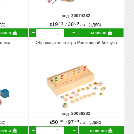
код:
20074382
43
00
19
38
€
/
лв.
ДДС)
(с ДДС)
лично
налично
форми
Образователна игра Рециклирай боклука
код:
20088282
00
79
50
97
€
/
лв.
ДДС)
(с ДДС)
лично
налично