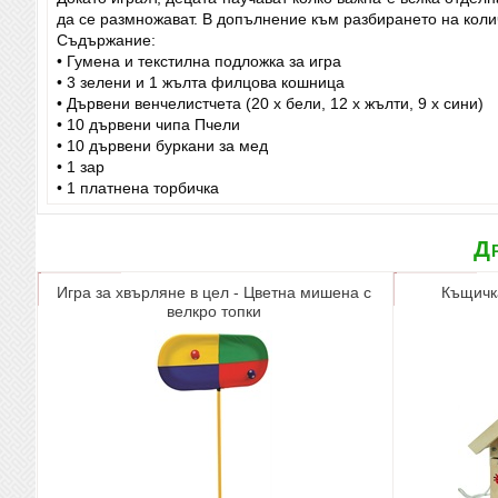
да се размножават. В допълнение към разбирането на коли
Съдържание:
• Гумена и текстилна подложка за игра
• 3 зелени и 1 жълта филцова кошница
• Дървени венчелистчета (20 x бели, 12 x жълти, 9 x сини)
• 10 дървени чипа Пчели
• 10 дървени буркани за мед
• 1 зар
• 1 платнена торбичка
Др
Игра за хвърляне в цел - Цветна мишена с
Къщичка
велкро топки