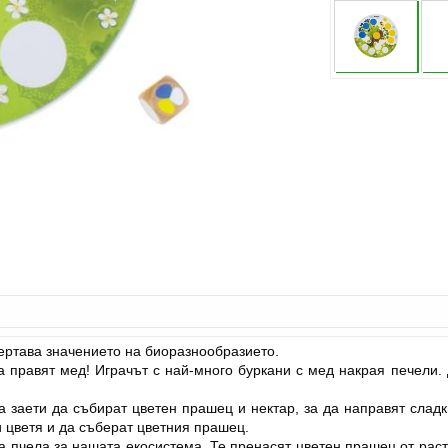
чертава значението на биоразнообразието.
 правят мед! Играчът с най-много буркани с мед накрая печели. 
 заети да събират цветен прашец и нектар, за да направят сладк
и цветя и да съберат цветния прашец.
лна пчела за нашата екосистема. Те пренасят цветен прашец от рас