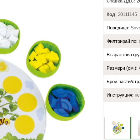
Ставка ДДС
: 
Код
: 20111145
Поредица:
Save
Филтрирай по:
Възрастова гру
Размери (см.):
Брой части/стр.
Инструкция:
не