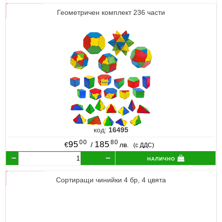
Геометричен комплект 236 части
код:
16495
00
80
95
185
€
/
лв.
(с ДДС)
налично
Сортиращи чинийки 4 бр, 4 цвята