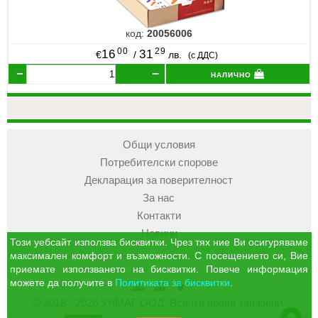
код:
20056006
00
29
16
31
€
/
лв.
(с ДДС)
налично
Общи условия
Потребителски спорове
Декларация за поверителност
За нас
Контакти
Новини
Този уебсайт използва бисквитки. Чрез тях ние Ви осигуряваме
максимален комфорт и възможности. С посещението си, Вие
приемате използването на бисквитки. Повече информация
можете да получите в
Политиката за бисквитки
.
УЧМАГ
Кошница
Профил
© 2018 - 2026 УЧМАГ ООД. Всички права запазени.
ООД
отиди в началото на сайта