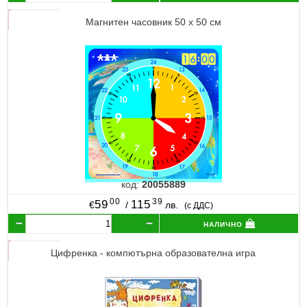
Магнитен часовник 50 х 50 см
код:
20055889
00
39
59
115
€
/
лв.
(с ДДС)
налично
Цифренка - компютърна образователна игра