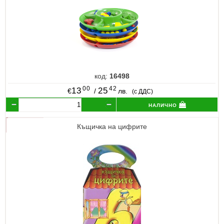
код:
16498
00
42
13
25
€
/
лв.
(с ДДС)
налично
Къщичка на цифрите