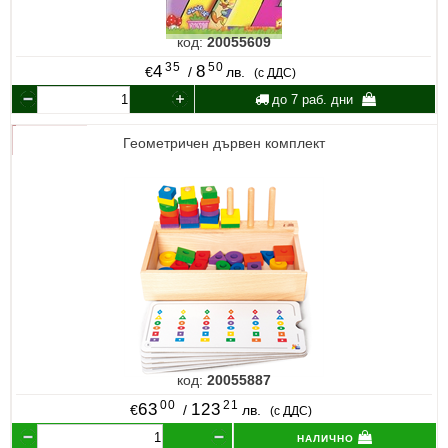
код:
20055609
35
50
4
8
€
/
лв.
(с ДДС)
до 7 раб. дни
Геометричен дървен комплект
код:
20055887
00
21
63
123
€
/
лв.
(с ДДС)
налично