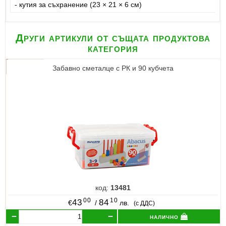
- кутия за съхранение (23 × 21 × 6 см)
Други артикули от същата продуктова
категория
Забавно сметалце с РК и 90 кубчета
код:
13481
00
10
43
84
€
/
лв.
(с ДДС)
налично