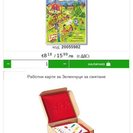
код:
20055982
18
99
8
15
€
/
лв.
(с ДДС)
налично
Работни карти за Зеленчуци за смятане