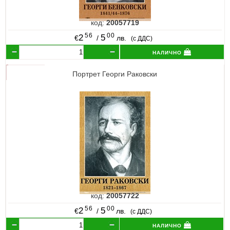
код:
20057719
56
00
2
5
€
/
лв.
(с ДДС)
налично
Портрет Георги Раковски
код:
20057722
56
00
2
5
€
/
лв.
(с ДДС)
налично