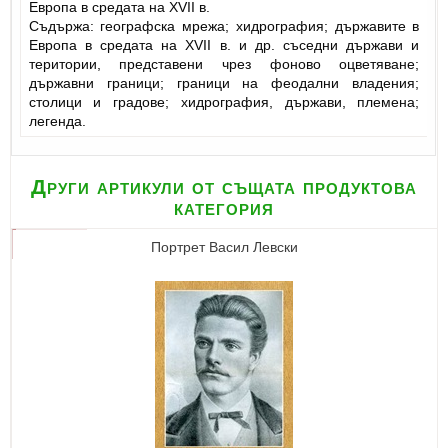
Европа в средата на XVII в.
Съдържа: географска мрежа; хидрография; държавите в
Европа в средата на XVII в. и др. съседни държави и
територии, представени чрез фоново оцветяване;
държавни граници; граници на феодални владения;
столици и градове; хидрография, държави, племена;
легенда.
Други артикули от същата продуктова
категория
Портрет Васил Левски