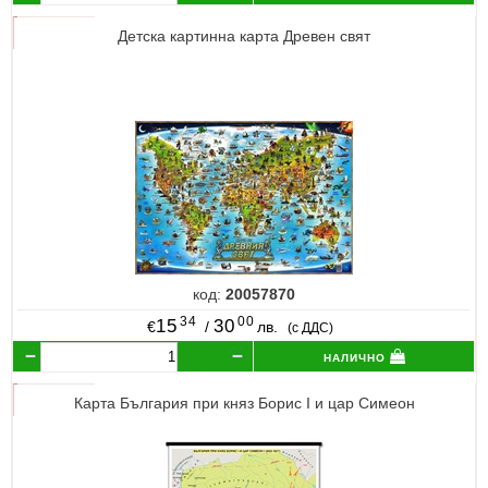
Детска картинна карта Древен свят
код:
20057870
34
00
15
30
€
/
лв.
(с ДДС)
налично
Карта България при княз Борис I и цар Симеон