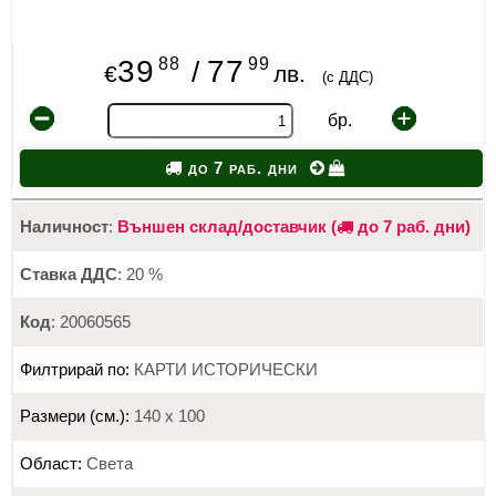
88
99
39
77
/
€
лв.
(с ДДС)
бр.
до 7 раб. дни
Наличност
:
Външен склад/доставчик (
до 7 раб. дни)
Ставка ДДС
: 20 %
Код
: 20060565
Филтрирай по:
КАРТИ ИСТОРИЧЕСКИ
Размери (см.):
140 х 100
Област:
Света