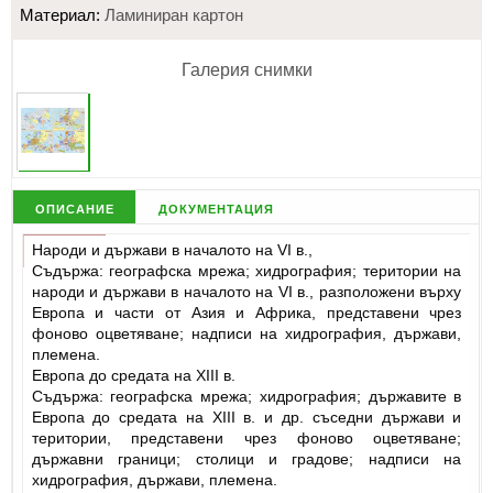
Материал:
Ламиниран картон
Галерия снимки
описание
документация
Народи и държави в началото на VI в.,
Съдържа: географска мрежа; хидрография; територии на
народи и държави в началото на VI в., разположени върху
Европа и части от Азия и Африка, представени чрез
фоново оцветяване; надписи на хидрография, държави,
племена.
Европа до средата на XIII в.
Съдържа: географска мрежа; хидрография; държавите в
Европа до средата на XIII в. и др. съседни държави и
територии, представени чрез фоново оцветяване;
държавни граници; столици и градове; надписи на
хидрография, държави, племена.