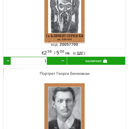
код:
20057700
56
00
2
5
€
/
лв.
(с ДДС)
налично
Портрет Георги Бенковски