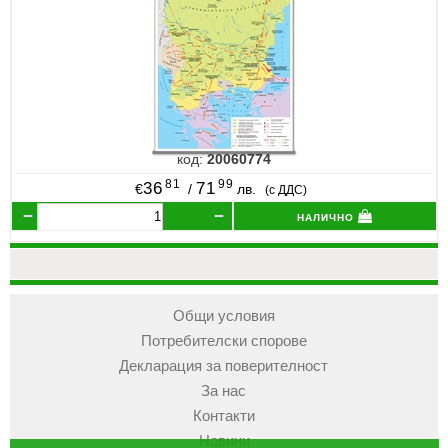
код:
20060774
81
99
36
71
€
/
лв.
(с ДДС)
налично
Общи условия
Потребителски спорове
Декларация за поверителност
За нас
Контакти
Новини