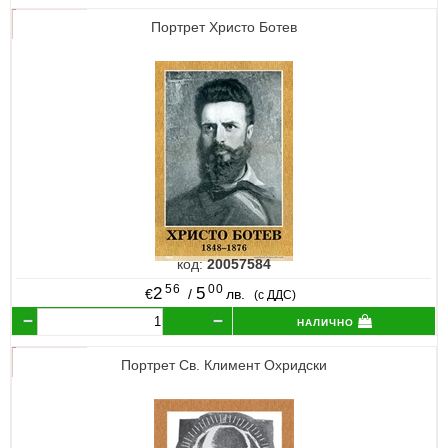
Портрет Христо Ботев
код:
20057584
56
00
2
5
€
/
лв.
(с ДДС)
налично
Портрет Св. Климент Охридски