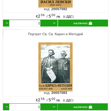
код:
20057582
56
00
2
5
€
/
лв.
(с ДДС)
налично
Портрет Св. Св. Кирил и Методий
код:
20057583
56
00
2
5
€
/
лв.
(с ДДС)
налично