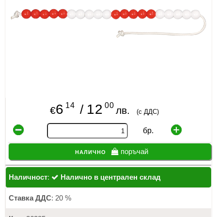
ИЗКУСТВА
СПОРТ
МЕБЕЛИ И ОБОРУДВАНЕ
КАНЦЕЛАРСКИ МАТЕРИАЛИ
КНИГИ И УЧЕБНИЦИ
14
00
6
12
/
€
лв.
(с ДДС)
БДП
бр.
НОВИ
налично
поръчай
ПРОМОЦИИ
Наличност
:
Налично в централен склад
S.T.E.M.
Ставка ДДС
: 20 %
ИНСТРУМЕНТИ