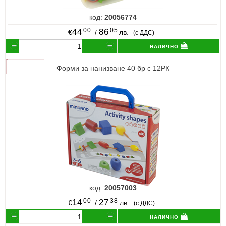
код:
20056774
00
05
44
86
€
/
лв.
(с ДДС)
налично
Форми за нанизване 40 бр с 12РК
код:
20057003
00
38
14
27
€
/
лв.
(с ДДС)
налично