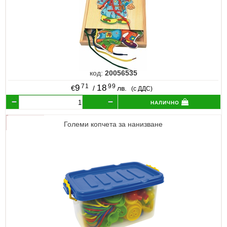
код:
20056535
71
99
9
18
€
/
лв.
(с ДДС)
налично
Големи копчета за нанизване