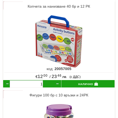
Копчета за нанизване 40 бр и 12 РК
код:
20057005
00
46
12
23
€
/
лв.
(с ДДС)
налично
Фигури 100 бр с 10 връзки и 24РК