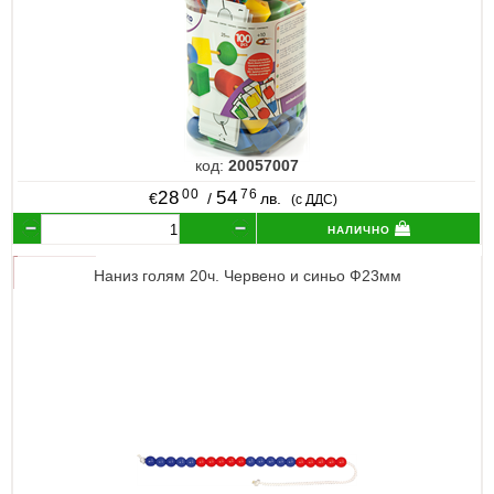
код:
20057007
00
76
28
54
€
/
лв.
(с ДДС)
налично
Наниз голям 20ч. Червено и синьо Ф23мм