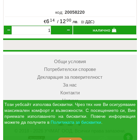
код:
20058220
14
00
6
12
€
/
лв.
(с ДДС)
налично
Общи условия
Потребителски спорове
Декларация за поверителност
За нас
Контакти
Новини
Този уебсайт използва бисквитки. Чрез тях ние Ви осигуряваме
максимален комфорт и възможности. С посещението си, Вие
приемате използването на бисквитки. Повече информация
можете да получите в
Политиката за бисквитки
.
УЧМАГ
Кошница
Профил
© 2018 - 2026 УЧМАГ ООД. Всички права запазени.
ООД
отиди в началото на сайта