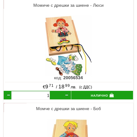
Момиче с дрешки за шиене - Люси
код:
20056534
71
99
9
18
€
/
лв.
(с ДДС)
налично
Момче с дрешки за шиене - Боб