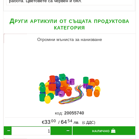
работа. Цветовете са червен и бял.
Други артикули от същата продуктова
категория
Огромни мъниста за нанизване
код:
20055740
00
54
33
64
€
/
лв.
(с ДДС)
налично