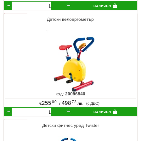
налично
Детски велоергометър
код:
20096840
00
73
255
498
€
/
лв.
(с ДДС)
налично
Детски фитнес уред Twister