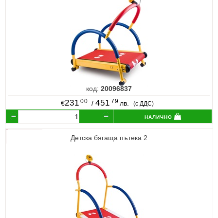
код:
20096837
00
79
231
451
€
/
лв.
(с ДДС)
налично
Детска бягаща пътека 2