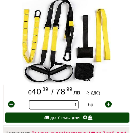
ИЗКУСТВА
СПОРТ
МЕБЕЛИ И ОБОРУДВАНЕ
КАНЦЕЛАРСКИ МАТЕРИАЛИ
КНИГИ И УЧЕБНИЦИ
БДП
НОВИ
39
99
40
78
/
€
лв.
(с ДДС)
ПРОМОЦИИ
бр.
S.T.E.M.
до 7 раб. дни
ИНСТРУМЕНТИ