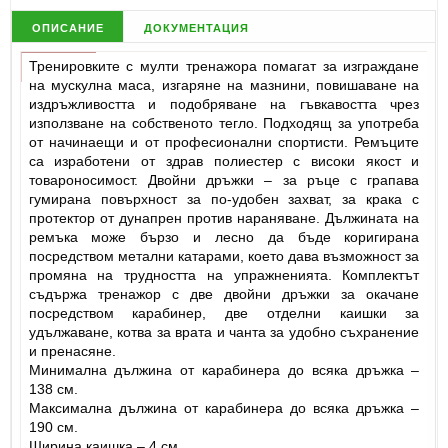
описание
документация
Тренировките с мулти тренажора помагат за изграждане
на мускулна маса, изгаряне на мазнини, повишаване на
издръжливостта и подобряване на гъвкавостта чрез
използване на собственото тегло. Подходящ за употреба
от начинаещи и от професионални спортисти. Ремъците
са изработени от здрав полиестер с високи якост и
товароносимост. Двойни дръжки – за ръце с грапава
гумирана повърхност за по-удобен захват, за крака с
протектор от дунапрен против нараняване. Дължината на
ремъка може бързо и лесно да бъде коригирана
посредством метални катарами, което дава възможност за
промяна на трудността на упражненията. Комплектът
съдържа тренажор с две двойни дръжки за окачане
посредством карабинер, две отделни каишки за
удължаване, котва за врата и чанта за удобно съхранение
и пренасяне.
Минимална дължина от карабинера до всяка дръжка –
138 см.
Максимална дължина от карабинера до всяка дръжка –
190 см.
Ширина каишка – 4 см.