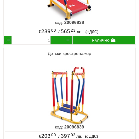
код:
20096838
00
23
289
565
€
/
лв.
(с ДДС)
налично
Детски кростренажор
код:
20096839
00
03
203
397
€
/
лв.
(с ДДС)