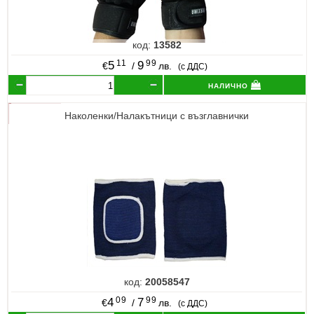
код:
13582
11
99
5
9
€
/
лв.
(с ДДС)
налично
Наколенки/Налакътници с възглавнички
код:
20058547
09
99
4
7
€
/
лв.
(с ДДС)