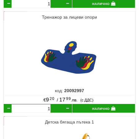
налично
Тренажор за лицеви опори
код:
20092997
20
99
9
17
€
/
лв.
(с ДДС)
налично
Детска бягаща пътека 1