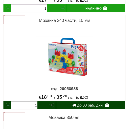
17
33
€
/
лв.
(с ДДС)
налично
Мозайка 240 части, 10 мм
код:
20056988
00
20
18
35
€
/
лв.
(с ДДС)
до 30 раб. дни
Мозайка 350 ел.