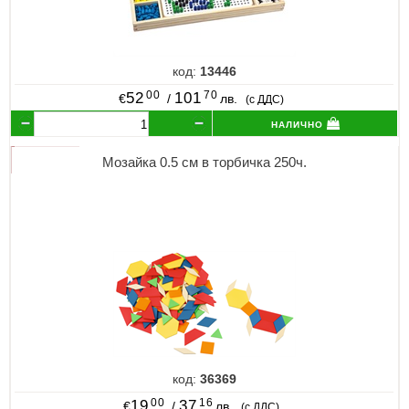
код:
13446
00
70
52
101
€
/
лв.
(с ДДС)
налично
Мозайка 0.5 см в торбичка 250ч.
код:
36369
00
16
19
37
€
/
лв.
(с ДДС)