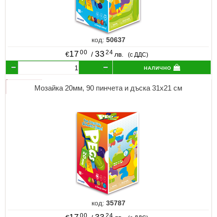
код:
50637
00
24
17
33
€
/
лв.
(с ДДС)
налично
Мозайка 20мм, 90 пинчета и дъска 31х21 см
код:
35787
00
24