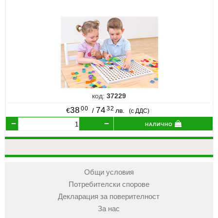
код:
37229
00
32
38
74
€
/
лв.
(с ДДС)
налично
Общи условия
Потребителски спорове
Декларация за поверителност
За нас