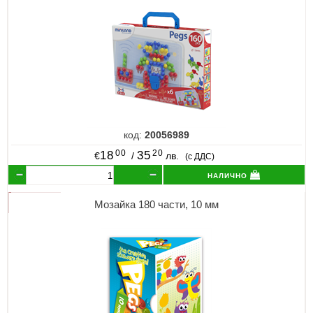
код:
20056989
00
20
18
35
€
/
лв.
(с ДДС)
налично
Мозайка 180 части, 10 мм