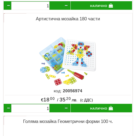
налично
Артистична мозайка 180 части
код:
20056974
00
20
18
35
€
/
лв.
(с ДДС)
налично
Голяма мозайка Геометрични форми 100 ч.