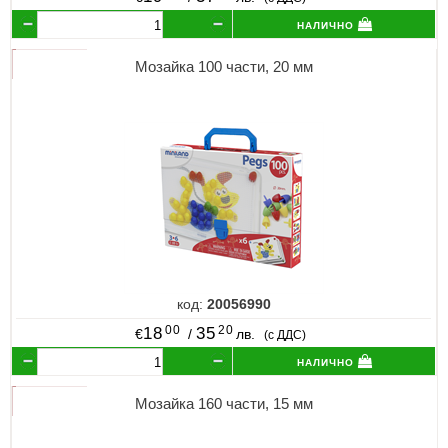
налично
Мозайка 100 части, 20 мм
код:
20056990
00
20
18
35
€
/
лв.
(с ДДС)
налично
Мозайка 160 части, 15 мм