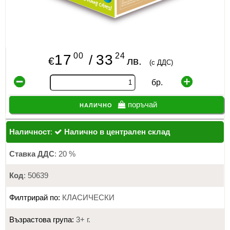
00
24
17
33
/
€
лв.
(с ДДС)
бр.
налично
поръчай
Наличност
:
Налично в централен склад
Ставка ДДС
: 20 %
Код
: 50639
Филтрирай по:
КЛАСИЧЕСКИ
Възрастова група:
3+ г.