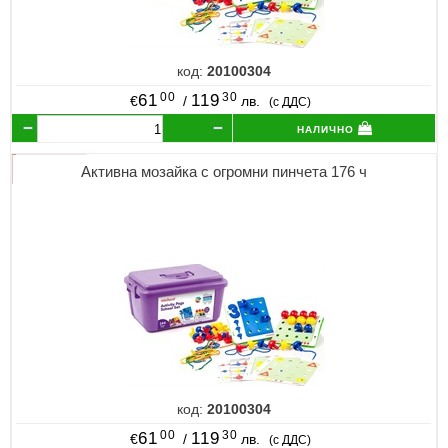
код:
20100304
00
30
61
119
€
/
лв.
(с ДДС)
налично
Активна мозайка с огромни пинчета 176 ч
код:
20100304
00
30
61
119
€
/
лв.
(с ДДС)