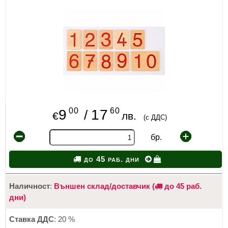
ИЗКУСТВА
СПОРТ
МЕБЕЛИ И ОБОРУДВАНЕ
КАНЦЕЛАРСКИ МАТЕРИАЛИ
КНИГИ И УЧЕБНИЦИ
00
60
9
17
/
€
лв.
(с ДДС)
БДП
бр.
НОВИ
до 45 раб. дни
ПРОМОЦИИ
Наличност
:
Външен склад/доставчик (
до 45 раб.
S.T.E.M.
дни)
ИНСТРУМЕНТИ
Ставка ДДС
: 20 %