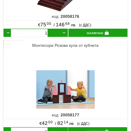
код:
20058176
00
68
75
146
€
/
лв.
(с ДДС)
налично
Монтесори Розова кула от кубчета
код:
20058177
00
14
42
82
€
/
лв.
(с ДДС)