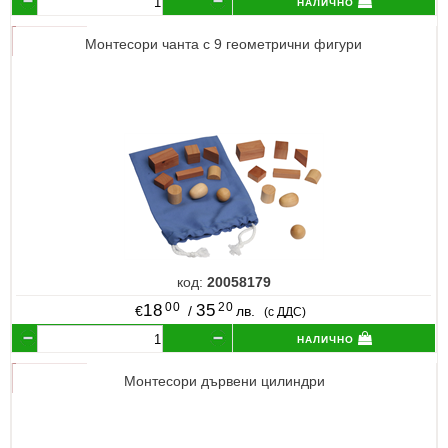
налично
Монтесори чанта с 9 геометрични фигури
код:
20058179
00
20
18
35
€
/
лв.
(с ДДС)
налично
Монтесори дървени цилиндри