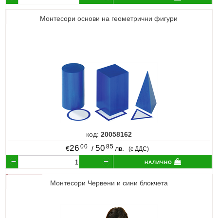
Монтесори основи на геометрични фигури
код:
20058162
00
85
26
50
€
/
лв.
(с ДДС)
налично
Монтесори Червени и сини блокчета