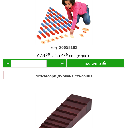
код:
20058163
00
55
78
152
€
/
лв.
(с ДДС)
налично
Монтесори Дървена стълбица