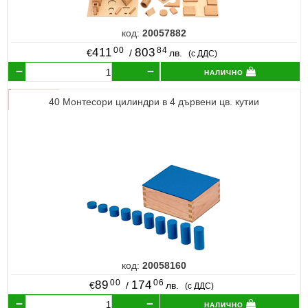
код:
20057882
00
84
411
803
€
/
лв.
(с ДДС)
налично
40 Монтесори цилиндри в 4 дървени цв. кутии
код:
20058160
00
06
89
174
€
/
лв.
(с ДДС)
налично