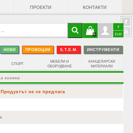
ПРОЕКТИ
КОНТАКТИ
€
Кошницата
Профил
0
EUR
@
НОВИ
ПРОМОЦИИ
S.T.E.M.
ИНСТРУМЕНТИ
е празна
Face
МЕБЕЛИ И
КАНЦЕЛАРСКИ
СПОРТ
ОБОРУДВАНЕ
МАТЕРИАЛИ
ща книжка
Продуктът не се предлага
и