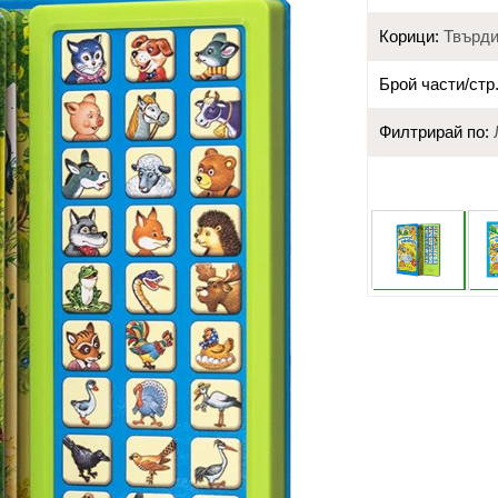
Корици:
Твърд
Брой части/стр.
Филтрирай по: