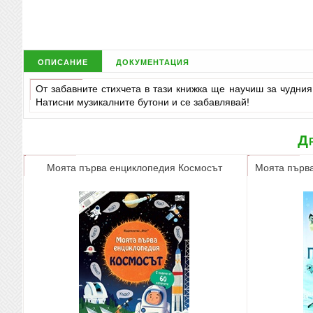
описание
документация
От забавните стихчета в тази книжка ще научиш за чудния 
Натисни музикалните бутони и се забавлявай!
Др
Моята първа енциклопедия Космосът
Моята първа