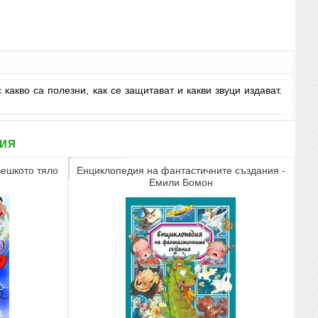
какво са полезни, как се защитават и какви звуци издават.
рия
ешкото тяло
Енциклопедия на фантастичните създания -
Емили Бомон