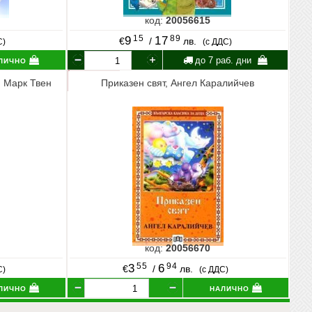
код:
20056615
15
89
9
17
€
/
лв.
С)
(с ДДС)
лично
до 7 раб. дни
 Марк Твен
Приказен свят, Ангел Каралийчев
код:
20056670
55
94
3
6
€
/
лв.
С)
(с ДДС)
лично
налично