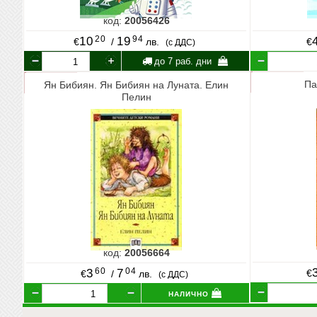
код:
20056426
20
94
10
19
€
/
лв.
€
(с ДДС)
до 7 раб. дни
Па
Ян Бибиян. Ян Бибиян на Луната. Елин
Пелин
код:
20056664
60
04
3
7
€
€
/
лв.
(с ДДС)
налично