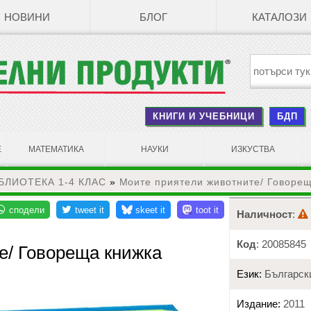
НОВИНИ
БЛОГ
КАТАЛОЗИ
КНИГИ И УЧЕБНИЦИ
БДП
Е
МАТЕМАТИКА
НАУКИ
ИЗКУСТВА
БЛИОТЕКА 1-4 КЛАС
»
Моите приятели животните/ Говоре
Наличност
:
Код
: 20085845
е/ Говореща книжка
Език:
Българск
Издание:
2011