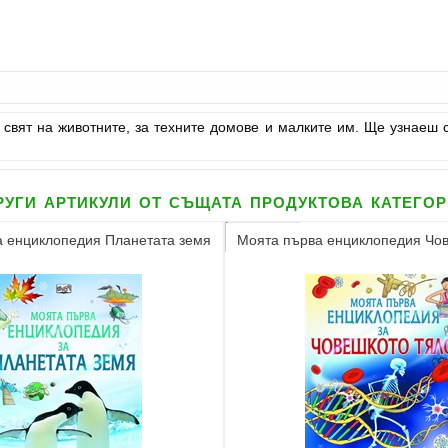
свят на животните, за техните домове и малките им. Ще узнаеш с 
уги артикули от същата продуктова катего
 енциклопедия Планетата земя
Моята първа енциклопедия Чов