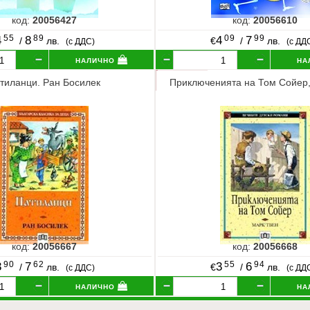
код:
20056427
код:
20056610
55
89
09
99
4
8
4
7
/
лв.
€
/
лв.
(с ДДС)
(с ДД
налично
на
тиланци. Ран Босилек
Приключенията на Том Сойер,
код:
20056667
код:
20056668
90
62
55
94
3
7
3
6
/
лв.
€
/
лв.
(с ДДС)
(с ДД
налично
на