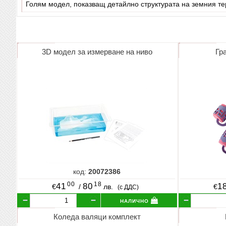
Голям модел, показващ детайлно структурата на земния те
3D модел за измерване на ниво
Гр
код:
20072386
00
18
41
80
1
€
/
лв.
€
(с ДДС)
налично
Коледа валяци комплект