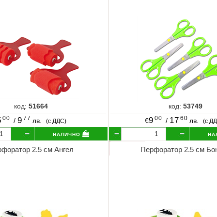
код:
51664
код:
53749
00
77
00
60
5
9
9
17
/
лв.
€
/
лв.
(с ДДС)
(с Д
налично
на
форатор 2.5 см Ангел
Перфоратор 2.5 см Бо