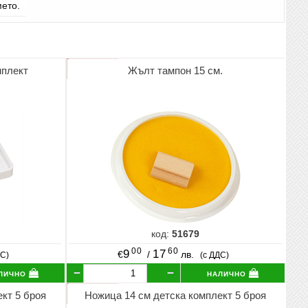
мето.
мплект
Жълт тампон 15 см.
код:
51679
00
60
9
17
€
/
лв.
ДС)
(с ДДС)
лично
налично
кт 5 броя
Ножица 14 см детска комплект 5 броя