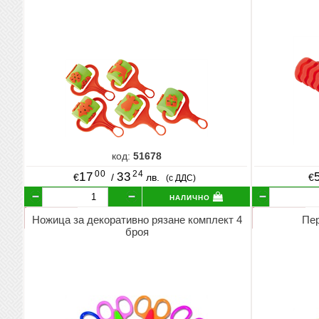
код:
51678
00
24
17
33
€
/
лв.
€
(с ДДС)
налично
Ножица за декоративно рязане комплект 4
Пер
броя