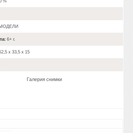
20 %
МОДЕЛИ
па:
6+ г.
2,5 х 33,5 х 15
C
Галерия снимки