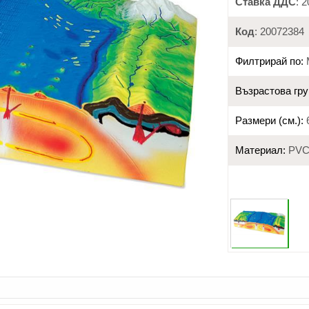
Ставка ДДС
: 
Код
: 20072384
Филтрирай по:
Възрастова гру
Размери (см.):
6
Материал:
PV