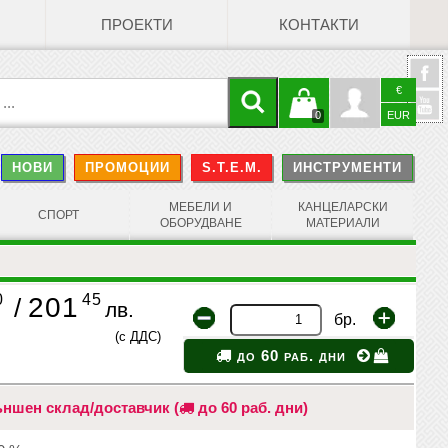
ПРОЕКТИ
КОНТАКТИ
€
Кошницата
Профил
0
EUR
@
НОВИ
ПРОМОЦИИ
S.T.E.M.
ИНСТРУМЕНТИ
е празна
Face
МЕБЕЛИ И
КАНЦЕЛАРСКИ
СПОРТ
ОБОРУДВАНЕ
МАТЕРИАЛИ
0
45
201
/
лв.
бр.
(с ДДС)
до 60 раб. дни
ншен склад/доставчик (
до 60 раб. дни)