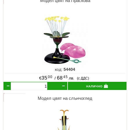
Модел цвят на Праскова
код:
54404
00
45
35
68
€
/
лв.
(с ДДС)
налично
Модел цвят на слънчоглед