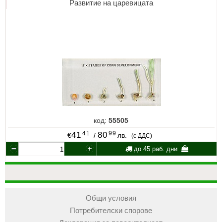
Развитие на царевицата
код:
55505
41
99
41
80
€
/
лв.
(с ДДС)
до 45 раб. дни
Общи условия
Потребителски спорове