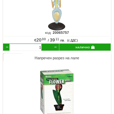
код:
20065757
00
11
20
39
€
/
лв.
(с ДДС)
налично
Напречен разрез на лале