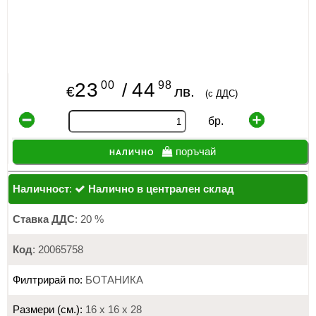
00
98
23
44
/
€
лв.
(с ДДС)
бр.
налично
поръчай
Наличност
:
Налично в централен склад
Ставка ДДС
: 20 %
Код
: 20065758
Филтрирай по:
БОТАНИКА
Размери (см.):
16 х 16 х 28