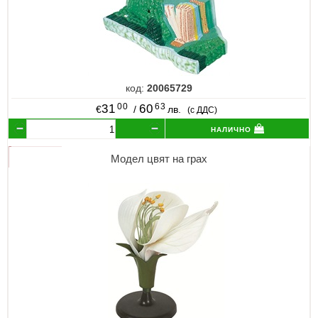
код:
20065729
00
63
31
60
€
/
лв.
(с ДДС)
налично
Модел цвят на грах