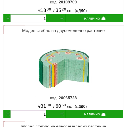
код:
20109709
00
20
18
35
€
/
лв.
(с ДДС)
налично
Модел стебло на двусемеделно растение
код:
20065728
00
63
31
60
€
/
лв.
(с ДДС)
налично
Модел стебло на едносемеделно растение