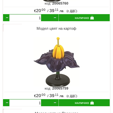
код:
20065760
00
11
20
39
€
/
лв.
(с ДДС)
налично
Модел цвят на картоф
код:
20065759
00
11
20
39
€
/
лв.
(с ДДС)
налично