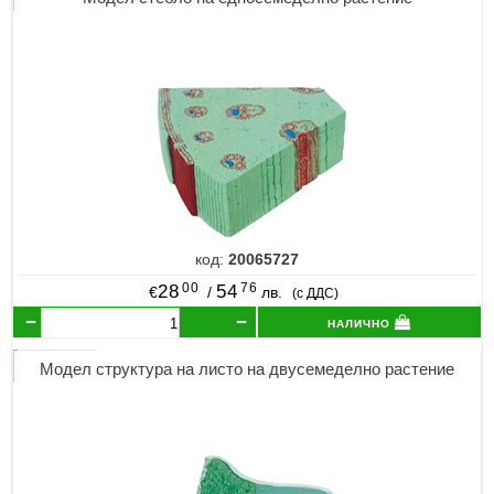
код:
20065727
00
76
28
54
€
/
лв.
(с ДДС)
налично
Модел структура на листо на двусемеделно растение