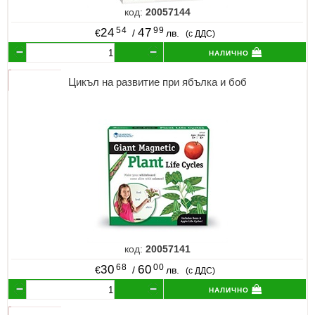
код:
20057144
54
99
24
47
€
/
лв.
(с ДДС)
налично
Цикъл на развитие при ябълка и боб
код:
20057141
68
00
30
60
€
/
лв.
(с ДДС)
налично