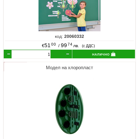
код:
20060332
00
74
51
99
€
/
лв.
(с ДДС)
налично
Модел на хлоропласт