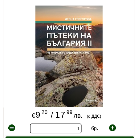
ИЗКУСТВА
СПОРТ
МЕБЕЛИ И ОБОРУДВАНЕ
КАНЦЕЛАРСКИ МАТЕРИАЛИ
КНИГИ И УЧЕБНИЦИ
БДП
НОВИ
ПРОМОЦИИ
20
99
9
17
/
€
лв.
S.T.E.M.
(с ДДС)
бр.
ИНСТРУМЕНТИ