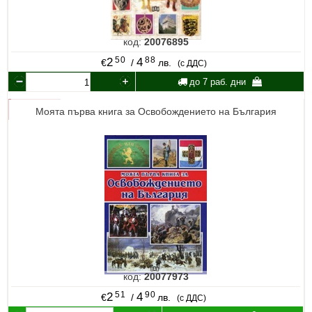
код:
20076895
50
88
2
4
€
/
лв.
(с ДДС)
до 7 раб. дни
Моята първа книга за Освобождението на България
код:
20077973
51
90
2
4
€
/
лв.
(с ДДС)