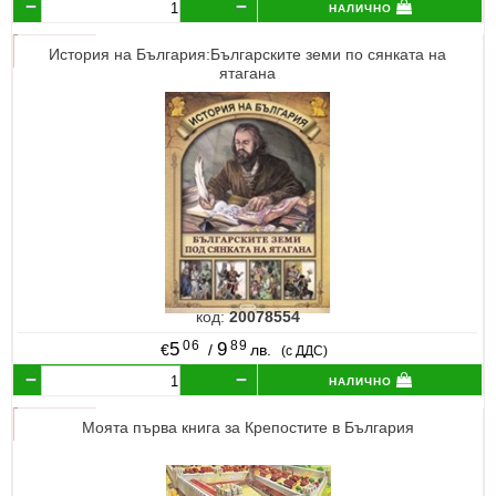
налично
История на България:Българските земи по сянката на
ятагана
код:
20078554
06
89
5
9
€
/
лв.
(с ДДС)
налично
Моята първа книга за Крепостите в България