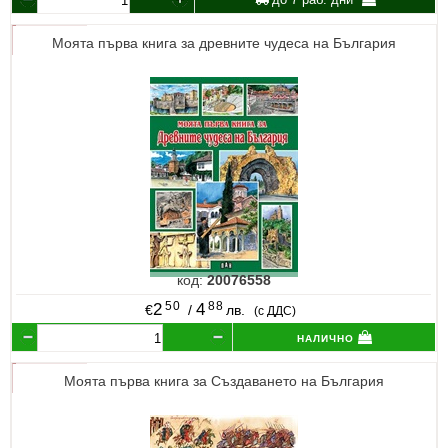
Моята първа книга за древните чудеса на България
код:
20076558
50
88
2
4
€
/
лв.
(с ДДС)
налично
Моята първа книга за Създаването на България