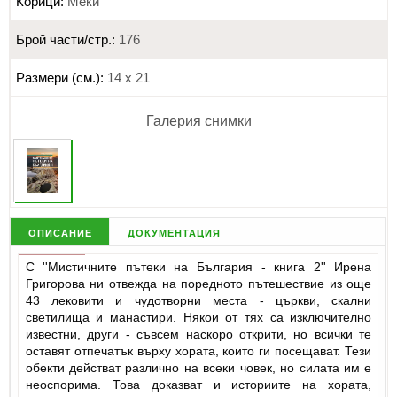
Корици:
Меки
Брой части/стр.:
176
Размери (см.):
14 х 21
Галерия снимки
описание
документация
С ''Мистичните пътеки на България - книга 2'' Ирена
Григорова ни отвежда на поредното пътешествие из още
43 лековити и чудотворни места - църкви, скални
светилища и манастири. Някои от тях са изключително
известни, други - съвсем наскоро открити, но всички те
оставят отпечатък върху хората, които ги посещават. Тези
обекти действат различно на всеки човек, но силата им е
неоспорима. Това доказват и историите на хората,