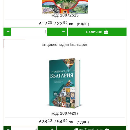
код:
20072513
25
95
12
23
€
/
лв.
(с ДДС)
налично
Енциклопедия България
код:
20074297
12
99
28
54
€
/
лв.
(с ДДС)
до 7 раб. дни