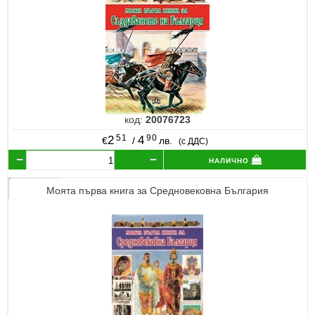
код:
20076723
51
90
2
4
€
/
лв.
(с ДДС)
налично
Моята първа книга за Средновековна България