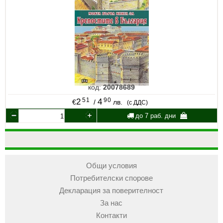
код:
20078689
51
90
2
4
€
/
лв.
(с ДДС)
до 7 раб. дни
Общи условия
Потребителски спорове
Декларация за поверителност
За нас
Контакти