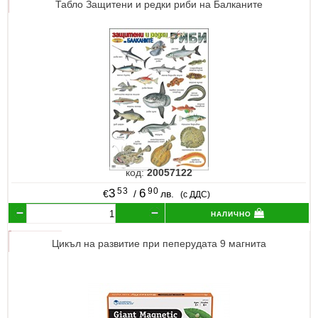
Табло Защитени и редки риби на Балканите
код:
20057122
53
90
3
6
€
/
лв.
(с ДДС)
налично
Цикъл на развитие при пеперудата 9 магнита