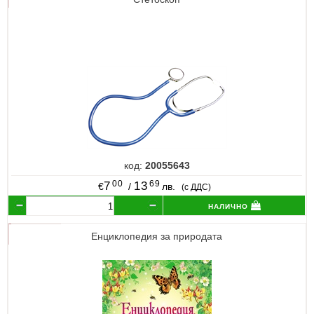
код:
20055643
00
69
7
13
€
/
лв.
(с ДДС)
налично
Енциклопедия за природата