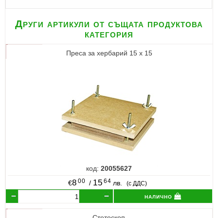
Други артикули от същата продуктова
категория
Преса за хербарий 15 х 15
код:
20055627
00
64
8
15
€
/
лв.
(с ДДС)
налично
Стетоскоп