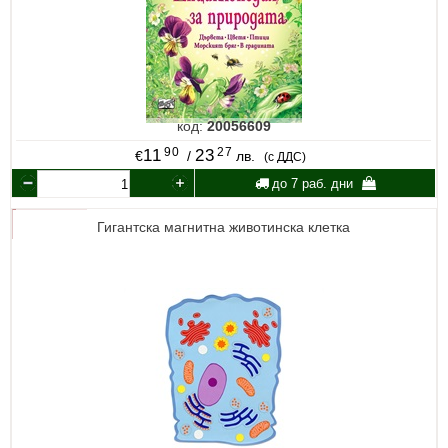
код:
20056609
90
27
11
23
€
/
лв.
(с ДДС)
до 7 раб. дни
Гигантска магнитна животинска клетка