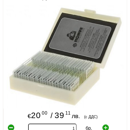
ИЗКУСТВА
СПОРТ
МЕБЕЛИ И ОБОРУДВАНЕ
КАНЦЕЛАРСКИ МАТЕРИАЛИ
КНИГИ И УЧЕБНИЦИ
БДП
НОВИ
ПРОМОЦИИ
S.T.E.M.
00
11
20
39
/
€
лв.
(с ДДС)
ИНСТРУМЕНТИ
бр.