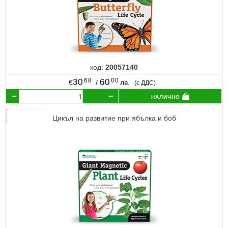
код:
20057140
68
00
30
60
€
/
лв.
(с ДДС)
налично
Цикъл на развитие при ябълка и боб