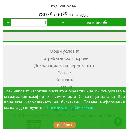
код:
20057141
68
00
30
60
€
/
лв.
(с ДДС)
налично
Общи условия
Потребителски спорове
Декларация за поверителност
За нас
Контакти
Новини
Този уебсайт използва бисквитки. Чрез тях ние Ви осигуряваме
максимален комфорт и възможности. С посещението си, Вие
приемате използването на бисквитки. Повече информация
можете да получите в
Политиката за бисквитки
.
УЧМАГ
Кошница
Профил
© 2018 - 2026 УЧМАГ ООД. Всички права запазени.
ООД
отиди в началото на сайта
разбрах