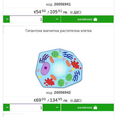
код:
20056941
00
61
54
105
€
/
лв.
(с ДДС)
налично
Гигантска магнитна растителна клетка
код:
20056942
00
95
69
134
€
/
лв.
(с ДДС)
налично