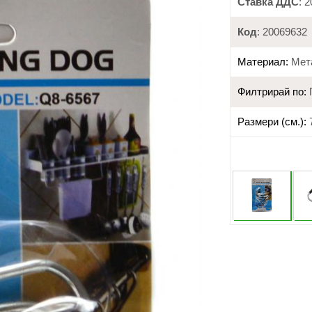
Ставка ДДС
: 
Код
: 20069632
Материал:
Мет
Филтрирай по:
Размери (см.):
7