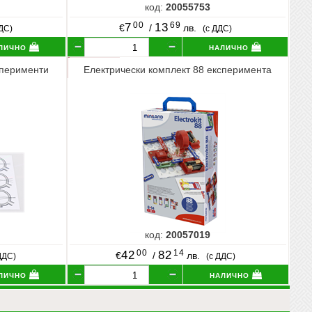
код:
20055753
00
69
7
13
€
/
лв.
ДДС)
(с ДДС)
лично
налично
сперименти
Електрически комплект 88 експеримента
код:
20057019
00
14
42
82
€
/
лв.
ДДС)
(с ДДС)
лично
налично