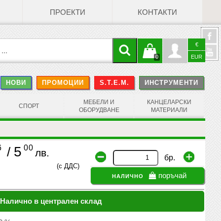
ПРОЕКТИ
КОНТАКТИ
€
Кошницата
Профил
0
EUR
@
НОВИ
ПРОМОЦИИ
S.T.E.M.
ИНСТРУМЕНТИ
е празна
Face
МЕБЕЛИ И
КАНЦЕЛАРСКИ
СПОРТ
ОБОРУДВАНЕ
МАТЕРИАЛИ
6
00
5
/
лв.
бр.
(с ДДС)
налично
поръчай
Налично в централен склад