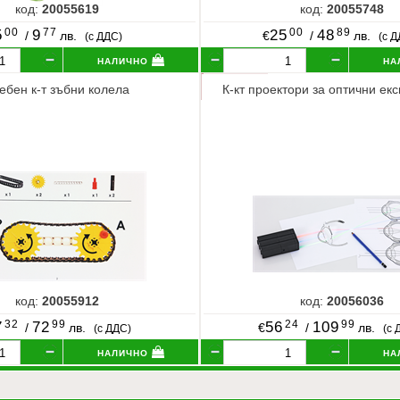
код:
20055619
код:
20055748
00
77
00
89
5
9
25
48
/
лв.
€
/
лв.
(с ДДС)
(с 
налично
на
ебен к-т зъбни колела
К-кт проектори за оптични ек
код:
20055912
код:
20056036
32
99
24
99
7
72
56
109
/
лв.
€
/
лв.
(с ДДС)
(с 
налично
на