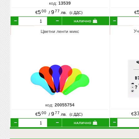
код:
13539
00
77
5
9
€
/
лв.
€
(с ДДС)
налично
Уч
Цветни ленти микс
код:
20055754
00
77
3
5
9
€
€
/
лв.
(с ДДС)
налично