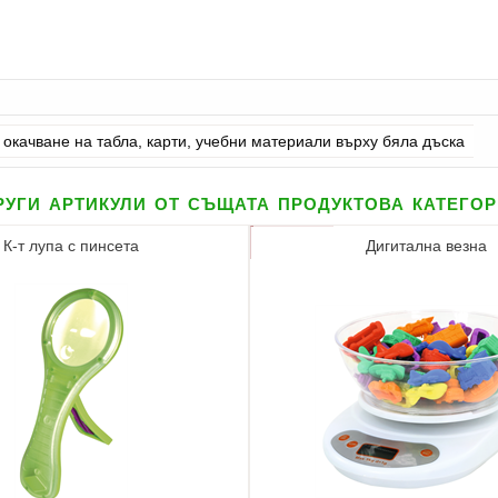
окачване на табла, карти, учебни материали върху бяла дъска
уги артикули от същата продуктова катего
К-т лупа с пинсета
Дигитална везна