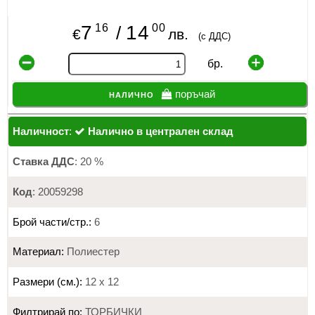
16
00
7
14
/
€
лв.
(с ДДС)
бр.
налично
поръчай
Наличност
:
Налично в централен склад
Ставка ДДС
: 20 %
Код
: 20059298
Брой части/стр.:
6
Материал:
Полиестер
Размери (см.):
12 х 12
Филтрирай по:
ТОРБИЧКИ