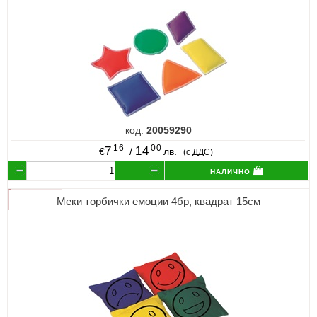
код:
20059290
16
00
7
14
€
/
лв.
(с ДДС)
налично
Меки торбички емоции 4бр, квадрат 15см