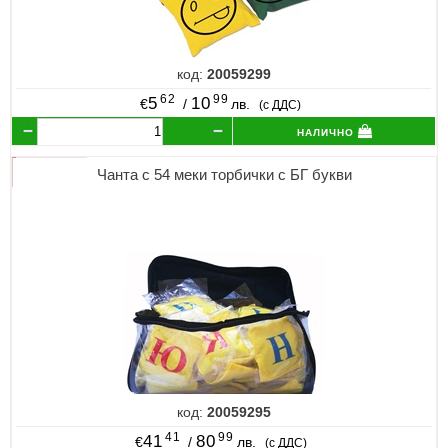
код:
20059299
62
99
5
10
€
/
лв.
(с ДДС)
налично
Чанта с 54 меки торбички с БГ букви
код:
20059295
41
99
41
80
€
/
лв.
(с ДДС)