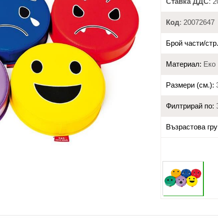
Ставка ДДС
: 
Код
: 20072647
Брой части/стр.
Материал:
Еко 
Размери (см.):
Филтрирай по:
Възрастова гру