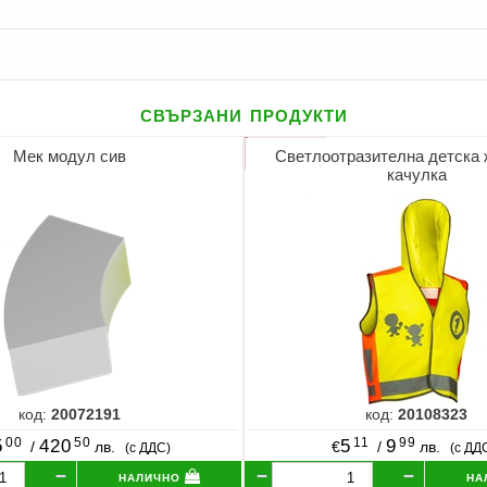
свързани продукти
Мек модул сив
Светлоотразителна детска 
качулка
код:
20072191
код:
20108323
00
50
11
99
5
420
5
9
/
лв.
€
/
лв.
(с ДДС)
(с ДД
налично
на