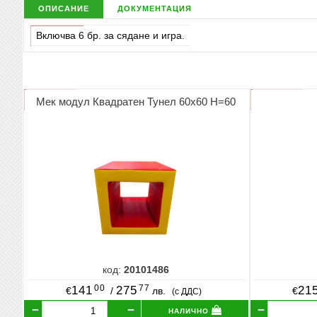
описание
документация
Включва 6 бр. за сядане и игра.
Мек модул Квадратен Тунел 60х60 Н=60
код:
20101486
00
77
141
275
21
€
/
лв.
€
(с ДДС)
налично