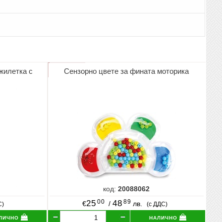
жилетка с
Сензорно цвете за фината моторика
код:
20088062
00
89
25
48
€
/
лв.
С)
(с ДДС)
лично
налично