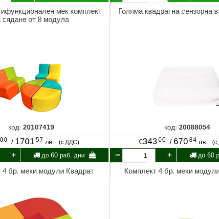
ифункционален мек комплект
Голяма квадратна сензорна 
а сядане от 8 модула
код:
20107419
код:
20088054
00
57
00
84
1701
343
670
/
лв.
€
/
лв.
(с ДДС)
(с
до 60 раб. дни
до 60 р
 4 бр. меки модули Квадрат
Комплект 4 бр. меки модул