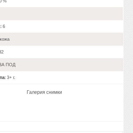
20 %
:
6
кожа
32
ЗА ПОД
па:
3+ г.
Галерия снимки