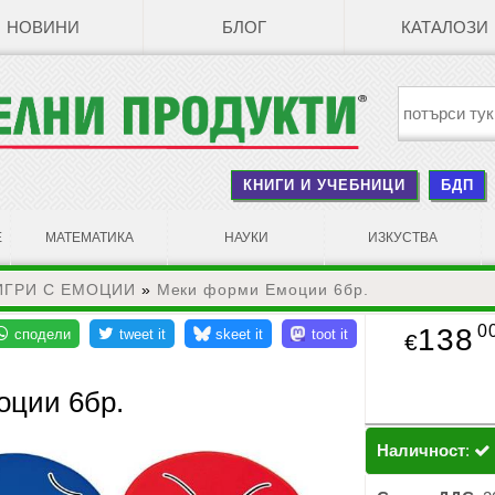
НОВИНИ
БЛОГ
КАТАЛОЗИ
КНИГИ И УЧЕБНИЦИ
БДП
Е
МАТЕМАТИКА
НАУКИ
ИЗКУСТВА
ИГРИ С ЕМОЦИИ
»
Меки форми Емоции 6бр.
0
138
€
ции 6бр.
Наличност
: