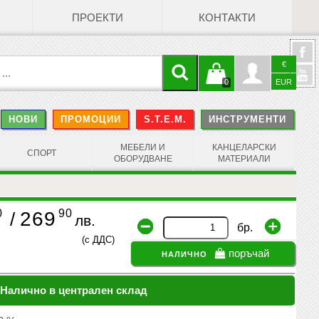
ПРОЕКТИ
КОНТАКТИ
€
Кошницата
Профил
0
EUR
@
НОВИ
ПРОМОЦИИ
S.T.E.M.
ИНСТРУМЕНТИ
е празна
Face
МЕБЕЛИ И
КАНЦЕЛАРСКИ
СПОРТ
ОБОРУДВАНЕ
МАТЕРИАЛИ
0
90
269
/
лв.
бр.
(с ДДС)
налично
поръчай
Налично в централен склад