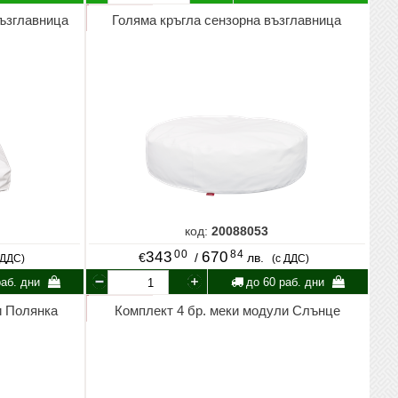
възглавница
Голяма кръгла сензорна възглавница
код:
20088053
00
84
343
670
€
/
лв.
 ДДС)
(с ДДС)
аб. дни
до 60 раб. дни
и Полянка
Комплект 4 бр. меки модули Слънце