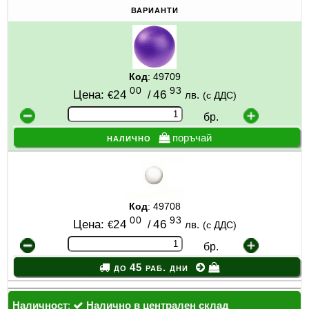
варианти
Код
: 49709
00
93
Цена:
24
/
46
€
лв.
(с ДДС)
бр.
налично
поръчай
Код
: 49708
00
93
Цена:
24
/
46
€
лв.
(с ДДС)
бр.
до 45 раб. дни
Наличност
:
Налично в централен склад