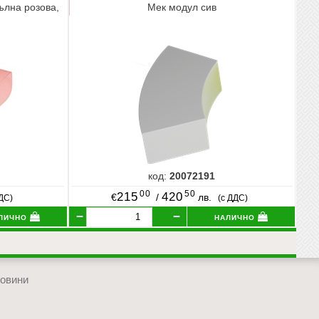
ълна розова,
Мек модул сив
код:
20072191
00
50
215
420
€
/
лв.
ДДС)
(с ДДС)
лично
налично
овини
отиди в началото на сайта