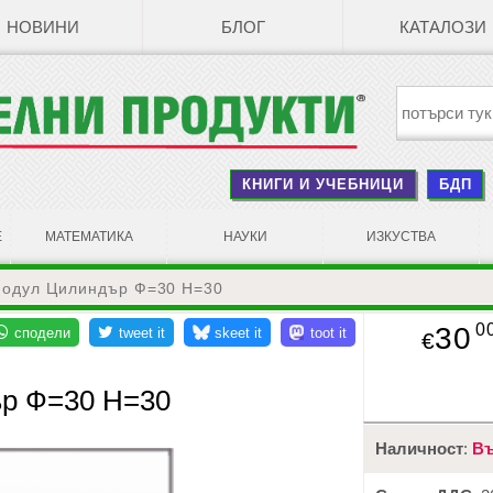
НОВИНИ
БЛОГ
КАТАЛОЗИ
КНИГИ И УЧЕБНИЦИ
БДП
Е
МАТЕМАТИКА
НАУКИ
ИЗКУСТВА
модул Цилиндър Ф=30 Н=30
0
30
€
ър Ф=30 Н=30
Наличност
:
Въ