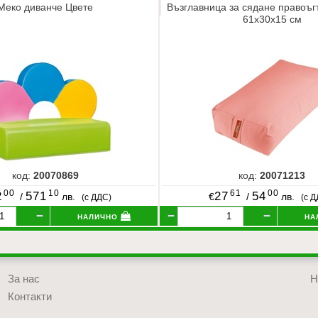
Меко диванче Цвете
Възглавница за сядане правоъг
61x30x15 см
код:
20070869
код:
20071213
00
10
61
00
2
571
27
54
/
лв.
€
/
лв.
(с ДДС)
(с 
налично
на
За нас
Н
Контакти