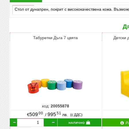
Стол от дунапрен, покрит с висококачествена кожа. Възмож
Др
Табуретки Дъга 7 цвята
Детски 
код:
20055878
00
51
509
995
€
/
лв.
(с ДДС)
налично
Р