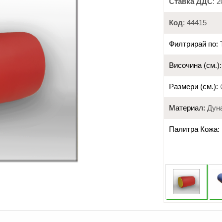
Ставка ДДС
: 
Код
: 44415
Филтрирай по:
Височина (см.):
Размери (см.):
Материал:
Дуна
Палитра Кожа: