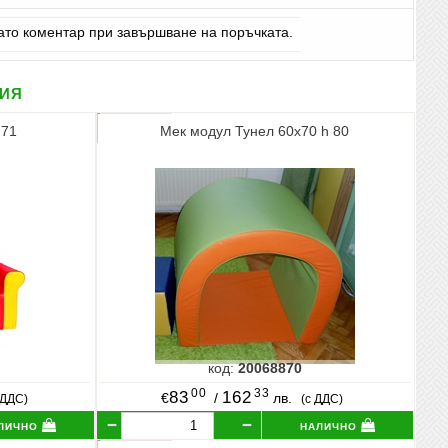
като коментар при завършване на поръчката.
рия
 71
Мек модул Тунел 60х70 h 80
код:
20068870
00
33
83
162
€
/
лв.
 ДДС)
(с ДДС)
лично
налично