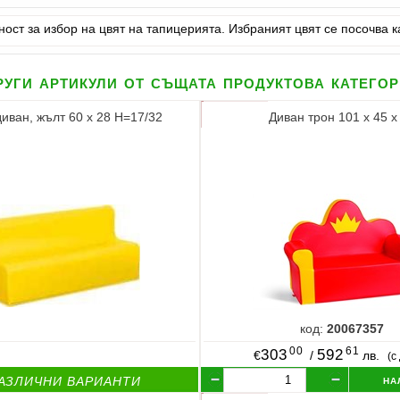
ност за избор на цвят на тапицерията. Избраният цвят се посочва 
уги артикули от същата продуктова катего
диван, жълт 60 x 28 Н=17/32
Диван трон 101 x 45 x
код:
20067357
00
61
303
592
€
/
лв.
(с
на
АЗЛИЧНИ ВАРИАНТИ