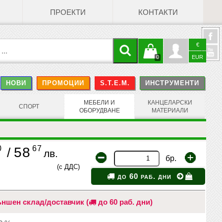
ПРОЕКТИ
КОНТАКТИ
€
Кошницата
Профил
0
EUR
@
НОВИ
ПРОМОЦИИ
S.T.E.M.
ИНСТРУМЕНТИ
е празна
Face
МЕБЕЛИ И
КАНЦЕЛАРСКИ
СПОРТ
ОБОРУДВАНЕ
МАТЕРИАЛИ
0
67
58
/
лв.
бр.
(с ДДС)
до 60 раб. дни
ншен склад/доставчик (
до 60 раб. дни)