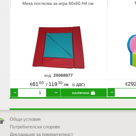
Мека постелка за игра 60х60 Н4 см.
код:
20068877
00
30
29
61
119
€
€
/
лв.
(с ДДС)
налично
Общи условия
Потребителски спорове
Декларация за поверителност