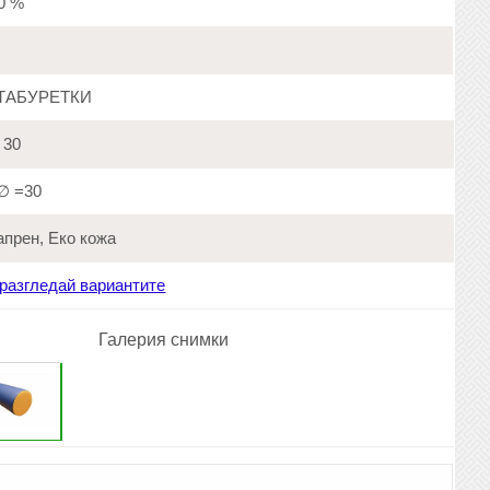
20 %
ТАБУРЕТКИ
30
∅ =30
прен, Еко кожа
разгледай вариантите
Галерия снимки