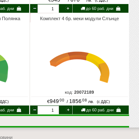
€
/
лв.
 ДДС)
(с ДДС)
аб. дни
до 60 раб. дни
и Полянка
Комплект 4 бр. меки модули Слънце
код:
20072189
00
08
949
1856
€
/
лв.
 ДДС)
(с ДДС)
аб. дни
до 60 раб. дни
овини
отиди в началото на сайта