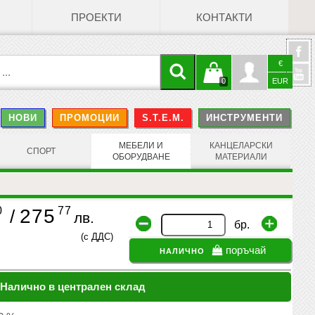
ПРОЕКТИ
КОНТАКТИ
€
Кошницата
Профил
0
EUR
@
НОВИ
ПРОМОЦИИ
S.T.E.M.
ИНСТРУМЕНТИ
е празна
Face
МЕБЕЛИ И
КАНЦЕЛАРСКИ
СПОРТ
ОБОРУДВАНЕ
МАТЕРИАЛИ
0
77
275
/
лв.
бр.
(с ДДС)
налично
поръчай
Налично в централен склад