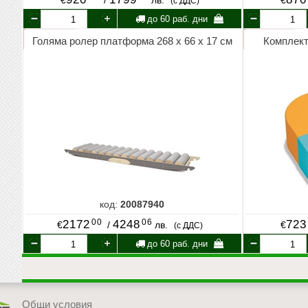
€
/
лв.
€
(с ДДС)
до 60 раб. дни
Голяма ролер платформа 268 х 66 х 17 см
Комплект
код:
20087940
00
06
2172
4248
723
€
/
лв.
€
(с ДДС)
до 60 раб. дни
Общи условия