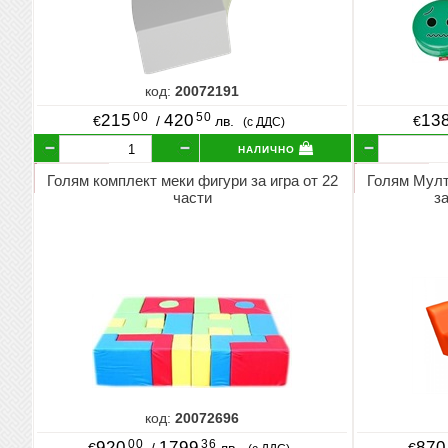
код:
20072191
00
50
215
420
13
€
/
лв.
€
(с ДДС)
налично
Голям комплект меки фигури за игра от 22
Голям Мулт
части
з
код:
20072696
00
36
920
1799
870