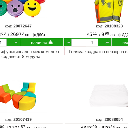
код:
20072647
код:
20108323
00
90
11
99
8
269
5
9
/
лв.
€
/
лв.
(с ДДС)
(с ДД
налично
на
ифункционален мек комплект
Голяма квадратна сензорна 
а сядане от 8 модула
код:
20107419
код:
20088054
00
57
00
84
1701
343
670