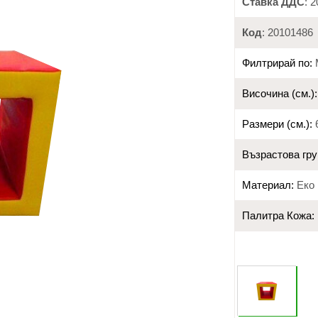
Ставка ДДС
: 
Код
: 20101486
Филтрирай по:
Височина (см.):
Размери (см.):
6
Възрастова гру
Материал:
Еко 
Палитра Кожа: