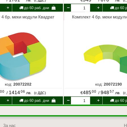
/
лв.
€
/
лв.
(с ДДС)
(с
до 60 раб. дни
до 60 р
 4 бр. меки модули Квадрат
Комплект 4 бр. меки модул
код:
20072202
код:
20072190
00
06
00
57
1414
485
948
/
лв.
€
/
лв.
(с ДДС)
(с
до 60 раб. дни
до 60 р
За нас
Н