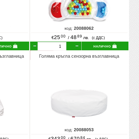
код:
20088062
00
89
25
48
€
/
лв.
С)
(с ДДС)
лично
налично
възглавница
Голяма кръгла сензорна възглавница
код:
20088053
00
84
343
670