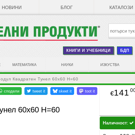
НОВИНИ
БЛОГ
КАТАЛОЗИ
КНИГИ И УЧЕБНИЦИ
БДП
Е
МАТЕМАТИКА
НАУКИ
ИЗКУСТВА
одул Квадратен Тунел 60х60 Н=60
0
141
€
унел 60х60 Н=60
Наличност
: