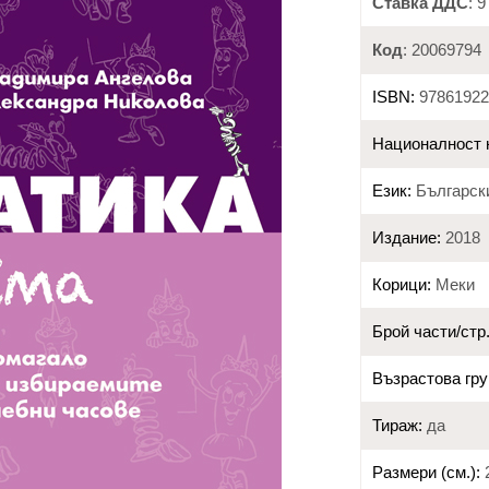
Ставка ДДС
: 
Код
: 20069794
ISBN:
97861922
Националност 
Език:
Българск
Издание:
2018
Корици:
Меки
Брой части/стр.
Възрастова гру
Тираж:
да
Размери (см.):
2