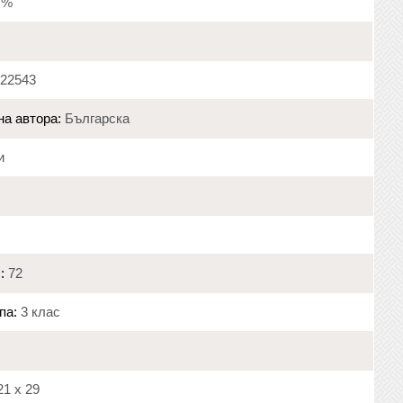
9 %
22543
на автора:
Българска
и
:
72
па:
3 клас
1 х 29