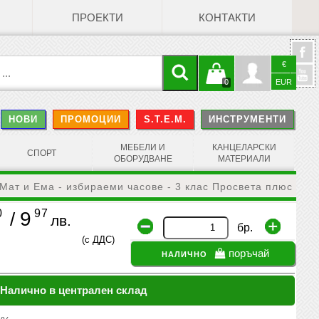
ПРОЕКТИ
КОНТАКТИ
€
Кошницата
Профил
0
EUR
@
НОВИ
ПРОМОЦИИ
S.T.E.M.
ИНСТРУМЕНТИ
е празна
Face
МЕБЕЛИ И
КАНЦЕЛАРСКИ
СПОРТ
ОБОРУДВАНЕ
МАТЕРИАЛИ
Мат и Ема - избираеми часове - 3 клас Просвета плюс
0
97
9
/
лв.
бр.
(с ДДС)
налично
поръчай
Налично в централен склад