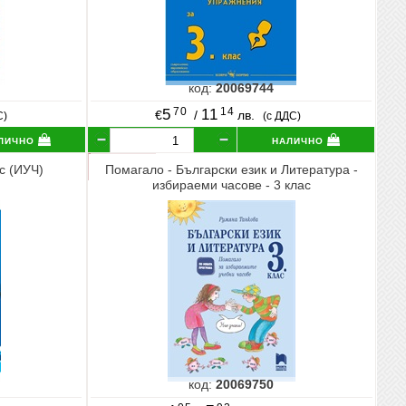
код:
20069744
70
14
5
11
€
/
лв.
С)
(с ДДС)
лично
налично
с (ИУЧ)
Помагало - Български език и Литература -
избираеми часове - 3 клас
код:
20069750