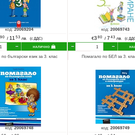
код:
20069204
код:
20069743
90
53
80
43
11
3
7
/
лв.
€
/
лв.
(с ДДС)
(с ДД
налично
на
по български език за 3. клас
Помагало по БЕЛ за 3. кла
код:
20069748
код:
20069749