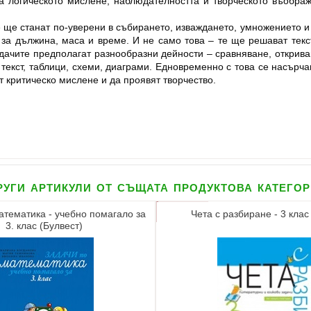
на логическото мислене, наблюдателността и творческото въобра
 ще станат по-уверени в събирането, изваждането, умножението и 
за дължина, маса и време. И не само това – те ще решават тек
дачите предполагат разнообразни дейности – сравняване, открива
екст, таблици, схеми, диаграми. Едновременно с това се насърча
 критическо мислене и да проявят творчество.
уги артикули от същата продуктова катего
атематика - учебно помагало за
Чета с разбиране - 3 клас
3. клас (Булвест)