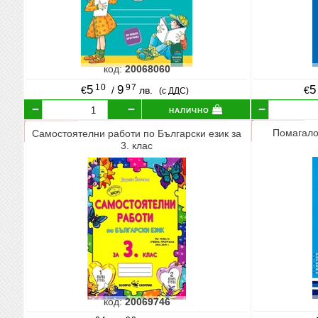
код:
20068060
10
97
5
9
5
€
/
лв.
€
(с ДДС)
налично
Помагало 
Самостоятелни работи по Български език за
3. клас
код:
20069746