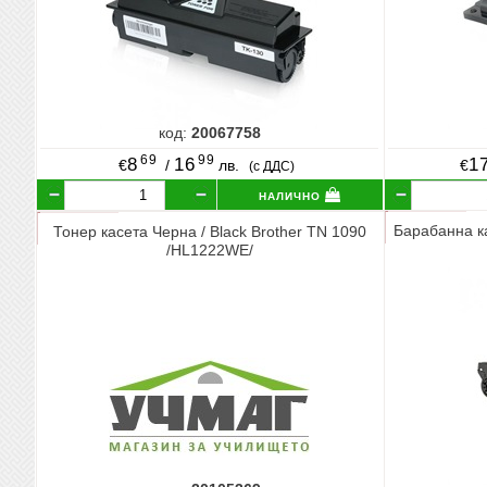
код:
20067758
69
99
8
16
1
€
/
лв.
€
(с ДДС)
налично
Барабанна ка
Тонер касета Черна / Black Brother TN 1090
/HL1222WE/