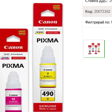
Ставка ДДС
: 
Код
: 20072162
Филтрирай по: