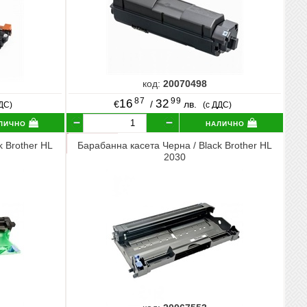
код:
20070498
87
99
16
32
€
/
лв.
ДДС)
(с ДДС)
лично
налично
k Brother HL
Барабанна касета Черна / Black Brother HL
2030