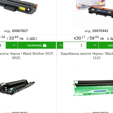
код:
20067827
код:
20070441
38
99
17
00
7
33
30
59
/
лв.
€
/
лв.
(с ДДС)
(с 
налично
на
сета Черна / Black Brother DCP-
Барабанна касета Черна / Blac
9020
1110