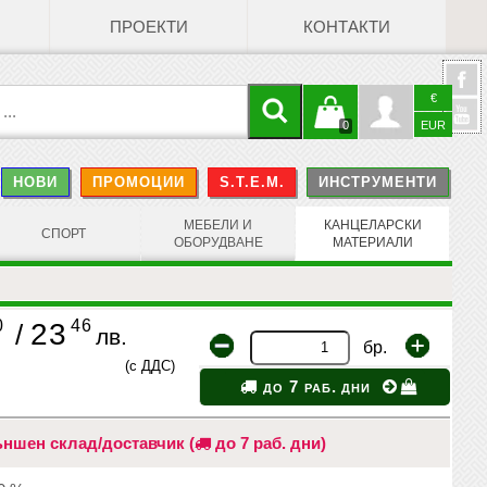
ПРОЕКТИ
КОНТАКТИ
€
Кошницата
Профил
0
EUR
@
НОВИ
ПРОМОЦИИ
S.T.E.M.
ИНСТРУМЕНТИ
е празна
Face
МЕБЕЛИ И
КАНЦЕЛАРСКИ
СПОРТ
ОБОРУДВАНЕ
МАТЕРИАЛИ
0
46
23
/
лв.
бр.
(с ДДС)
до 7 раб. дни
ншен склад/доставчик (
до 7 раб. дни)