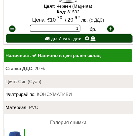
Цвят
: Червен (Magenta)
Код
: 31502
70
92
Цена:
10
/
20
€
лв.
(с ДДС)
бр.
до 7 раб. дни
Наличност
:
Налично в централен склад
Ставка ДДС
: 20 %
Цвят:
Син (Cyan)
Филтрирай по:
КОНСУМАТИВИ
Материал:
PVC
Галерия снимки