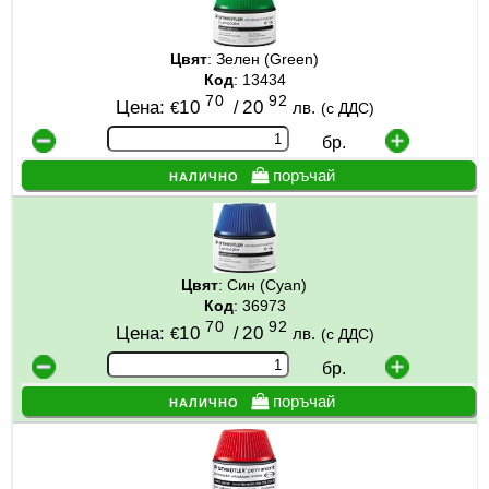
Цвят
: Зелен (Green)
Код
: 13434
70
92
Цена:
10
/
20
€
лв.
(с ДДС)
бр.
налично
поръчай
Цвят
: Син (Cyan)
Код
: 36973
70
92
Цена:
10
/
20
€
лв.
(с ДДС)
бр.
налично
поръчай