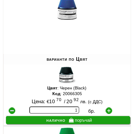
ИЗКУСТВА
СПОРТ
МЕБЕЛИ И ОБОРУДВАНЕ
КАНЦЕЛАРСКИ МАТЕРИАЛИ
варианти по Цвят
КНИГИ И УЧЕБНИЦИ
БДП
НОВИ
Цвят
: Черен (Black)
Код
: 20066305
70
92
ПРОМОЦИИ
Цена:
10
/
20
€
лв.
(с ДДС)
бр.
S.T.E.M.
налично
поръчай
ИНСТРУМЕНТИ