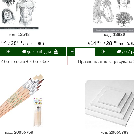
код:
13548
код:
13620
32
00
32
00
4
28
14
28
/
лв.
€
/
лв.
(с ДДС)
(с 
до 7 раб. дни
до 7 р
 2 бр. плоски + 4 бр. обли
Празно платно за рисуване
код:
20055759
код:
20055763