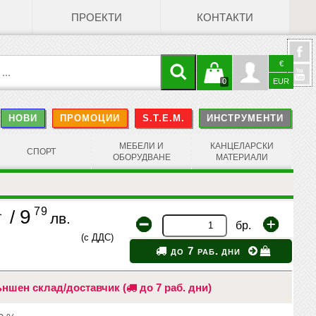
ПРОЕКТИ
КОНТАКТИ
€
Кошницата
Профил
0
EUR
@
НОВИ
ПРОМОЦИИ
S.T.E.M.
ИНСТРУМЕНТИ
е празна
Face
МЕБЕЛИ И
КАНЦЕЛАРСКИ
СПОРТ
ОБОРУДВАНЕ
МАТЕРИАЛИ
1
79
9
/
лв.
бр.
(с ДДС)
до 7 раб. дни
ншен склад/доставчик (
до 7 раб. дни)