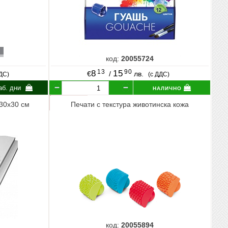
код:
20055724
13
90
8
15
€
/
лв.
ДДС)
(с ДДС)
налично
аб. дни
 30х30 см
Печати с текстура животинска кожа
код:
20055894