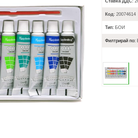
Ставка ДДС
: 
Код
: 20074614
Тип:
БОИ
Филтрирай по: