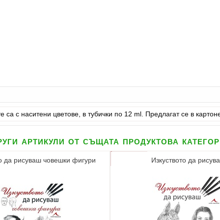
 са с наситени цветове, в тубички по 12 ml. Предлагат се в картон
уги артикули от същата продуктова катего
о да рисуваш човешки фигури
Изкуството да рисув