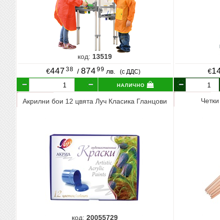
код:
13519
38
99
447
874
1
€
/
лв.
€
(с ДДС)
налично
Четки
Акрилни бои 12 цвята Луч Класика Гланцови
код:
20055729