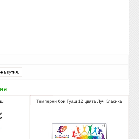
ена кутия.
рия
аш
Темперни бои Гуаш 12 цвята Луч Класика