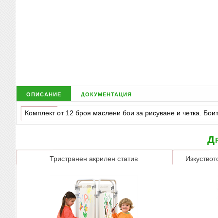
описание
документация
Комплект от 12 броя маслени бои за рисуване и четка. Боите
Др
Тристранен акрилен статив
Изкуствот