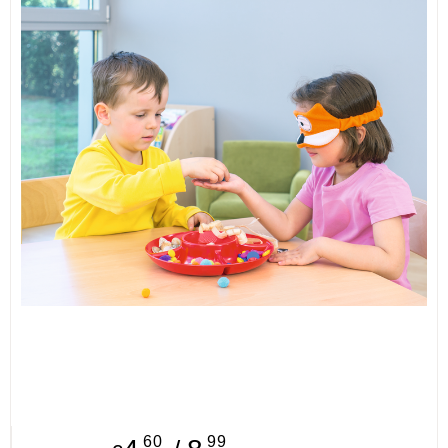
ИЗКУСТВА
СПОРТ
МЕБЕЛИ И ОБОРУДВАНЕ
КАНЦЕЛАРСКИ МАТЕРИАЛИ
КНИГИ И УЧЕБНИЦИ
БДП
НОВИ
ПРОМОЦИИ
S.T.E.M.
ИНСТРУМЕНТИ
60
99