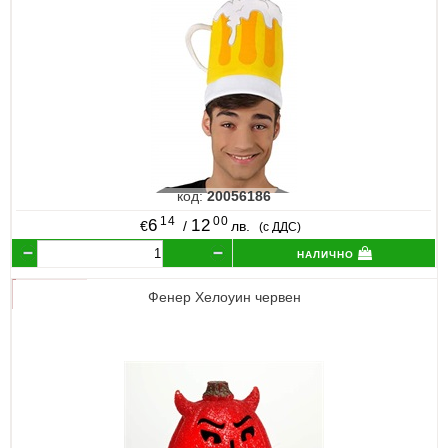
код:
20056186
14
00
6
12
€
/
лв.
(с ДДС)
налично
Фенер Хелоуин червен