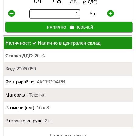
4
8
/
€
лв.
(с ДДС)
бр.
налично
поръчай
Наличност
:
Налично в централен склад
Ставка ДДС
: 20 %
Код
: 20060359
Филтрирай по:
АКСЕСОАРИ
Материал:
Текстил
Размери (см.):
16 х 8
Възрастова група:
3+ г.
Галерия снимки