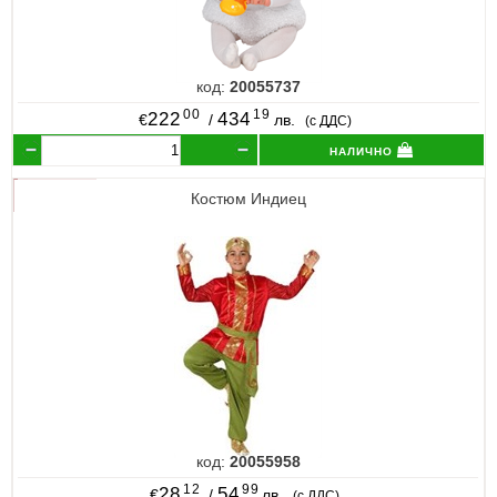
код:
20055737
00
19
222
434
€
/
лв.
(с ДДС)
налично
Костюм Индиец
код:
20055958
12
99
28
54
€
/
лв.
(с ДДС)