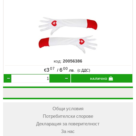
код:
20056386
07
00
3
6
€
/
лв.
(с ДДС)
налично
Общи условия
Потребителски спорове
Декларация за поверителност
За нас