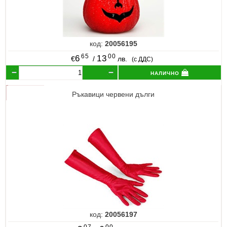
код:
20056195
65
00
6
13
€
/
лв.
(с ДДС)
налично
Ръкавици червени дълги
код:
20056197