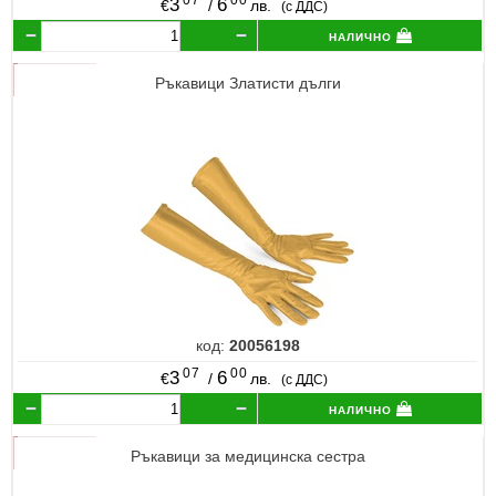
07
00
3
6
€
/
лв.
(с ДДС)
налично
Ръкавици Златисти дълги
код:
20056198
07
00
3
6
€
/
лв.
(с ДДС)
налично
Ръкавици за медицинска сестра