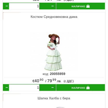
налично
Костюм Средновековна дама
код:
20055959
90
99
40
79
€
/
лв.
(с ДДС)
налично
Шапка Халба с бира