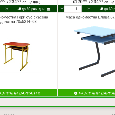
00
69
00
69
0
234
120
234
/
лв.
€
/
лв.
(с ДДС)
(с
до 60 раб. дни
до 60 р
номестна Гери със скъсена
Маса едноместна Елица 67
одплотна 70х52 Н=68
АЗЛИЧНИ ВАРИАНТИ
РАЗЛИЧНИ ВАРИА