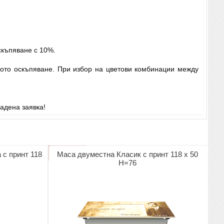
скъпяване с 10%.
ното оскъпяване. При избор на цветови комбинации между
адена заявка!
с принт 118
Маса двуместна Класик с принт 118 х 50
Н=76