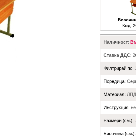
Височина
Код
: 
Наличност
:
Въ
Ставка ДДС
: 
Филтрирай по:
Поредица:
Сери
Материал:
ЛПД
Инструкция:
не
Размери (см.):
7
Височина (см.):