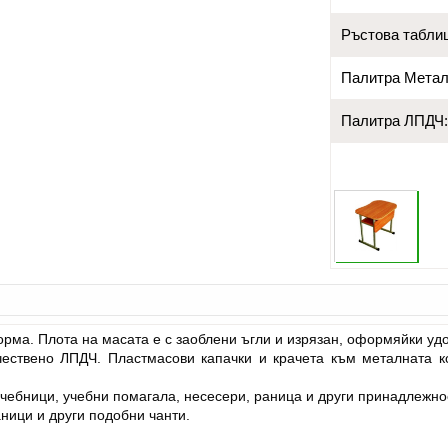
Ръстова табли
Палитра Метал
Палитра ЛПДЧ
рма. Плота на масата е с заоблени ъгли и изрязан, оформяйки удо
чествено ЛПДЧ. Пластмасови капачки и крачета към металната к
ебници, учебни помагала, несесери, раница и други принадлежнос
аници и други подобни чанти.