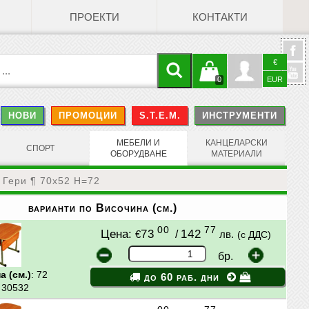
ПРОЕКТИ
КОНТАКТИ
€
Кошницата
Профил
0
EUR
@
НОВИ
ПРОМОЦИИ
S.T.E.M.
ИНСТРУМЕНТИ
е празна
Face
МЕБЕЛИ И
КАНЦЕЛАРСКИ
СПОРТ
ОБОРУДВАНЕ
МАТЕРИАЛИ
 Гери ¶ 70х52 Н=72
варианти по Височина (см.)
00
77
Цена:
73
/
142
€
лв.
(с ДДС)
бр.
 (см.)
: 72
до 60 раб. дни
: 30532