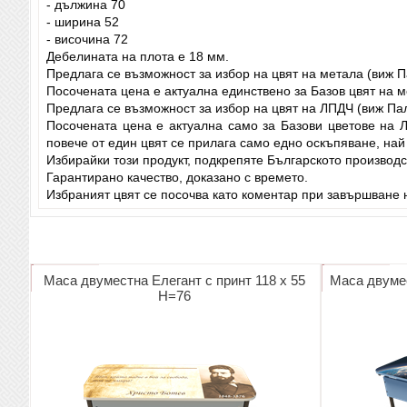
- дължина 70
- ширина 52
- височина 72
Дебелината на плота е 18 мм.
Предлага се възможност за избор на цвят на метала (виж П
Посочената цена е актуална единствено за Базов цвят на м
Предлага се възможност за избор на цвят на ЛПДЧ (виж Па
Посочената цена е актуална само за Базови цветове на 
повече от един цвят се прилага само едно оскъпяване, най
Избирайки този продукт, подкрепяте Българското производс
Гарантирано качество, доказано с времето.
Избраният цвят се посочва като коментар при завършване н
Маса двуместна Елегант с принт 118 х 55
Маса двумес
Н=76