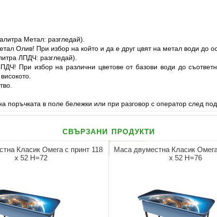
алитра Метал: разгледай).
етал Олив! При избор на който и да е друг цвят на метал води до о
литра ЛПДЧ: разгледай).
ЛПДЧ! При избор на различни цветове от базови води до съответ
 високото.
тво.
а поръчката в поле бележки или при разговор с оператор след под
свързани продукти
тна Класик Омега с принт 118
Маса двуместна Класик Омега 
х 52 Н=72
х 52 Н=76