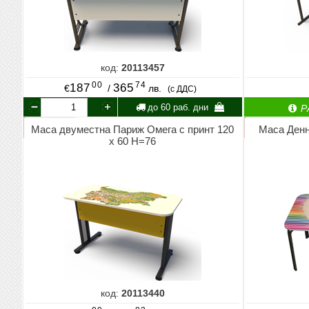
код:
20113457
00
74
187
365
€
/
лв.
(с ДДС)
до 60 раб. дни
Р
Маса двуместна Париж Омега с принт 120
Маса Денн
х 60 Н=76
код:
20113440