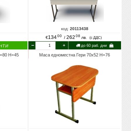
код:
20113438
00
08
134
262
€
/
лв.
(с ДДС)
до 60 раб. дни
НТИ
Ø=80 Н=45
Маса едноместна Гери 70х52 Н=76