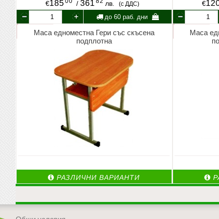
00
82
185
361
12
€
/
лв.
€
(с ДДС)
до 60 раб. дни
Маса едноместна Гери със скъсена
Маса ед
подплотна
п
РАЗЛИЧНИ ВАРИАНТИ
Р