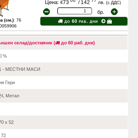
00
77
Цена:
73
/
142
€
лв.
(с ДДС)
бр.
 (см.)
: 76
до 60 раб. дни
20059906
ншен склад/доставчик (
до 60 раб. дни)
20 %
1 - МЕСТНИ МАСИ
я Гери
Ч, Метал
0 х 52
72