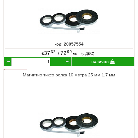
код:
20057554
32
99
37
72
€
/
лв.
(с ДДС)
налично
Магнитно тиксо ролка 10 метра 25 мм 1.7 мм