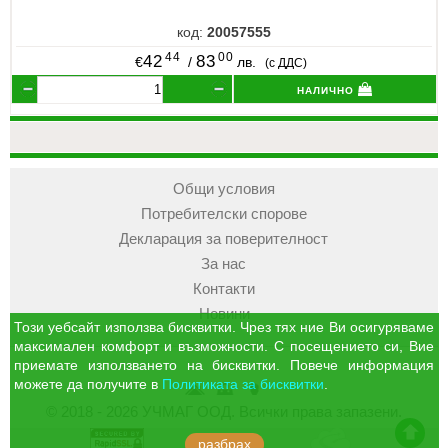
код:
20057555
44
00
42
83
€
/
лв.
(с ДДС)
налично
Общи условия
Потребителски спорове
Декларация за поверителност
За нас
Контакти
Новини
Този уебсайт използва бисквитки. Чрез тях ние Ви осигуряваме
максимален комфорт и възможности. С посещението си, Вие
приемате използването на бисквитки. Повече информация
можете да получите в
Политиката за бисквитки
.
УЧМАГ
Кошница
Профил
© 2018 - 2026 УЧМАГ ООД. Всички права запазени.
ООД
отиди в началото на сайта
разбрах