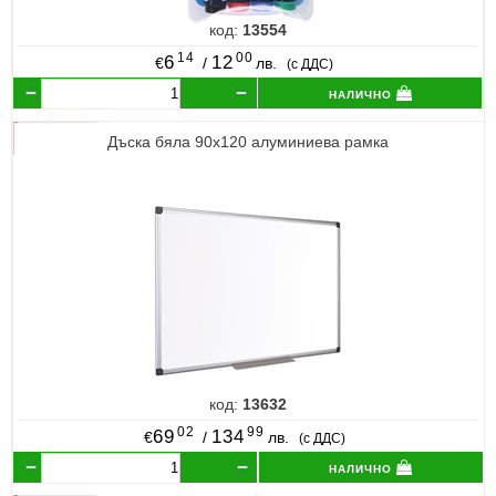
код:
13554
14
00
6
12
€
/
лв.
(с ДДС)
налично
Дъска бяла 90х120 алуминиева рамка
код:
13632
02
99
69
134
€
/
лв.
(с ДДС)
налично