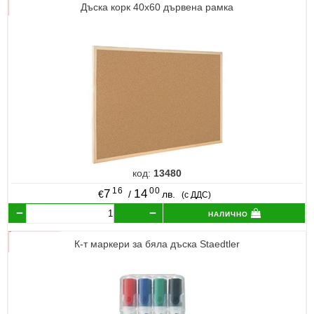
Дъска корк 40х60 дървена рамка
код:
13480
16
00
7
14
€
/
лв.
(с ДДС)
налично
К-т маркери за бяла дъска Staedtler