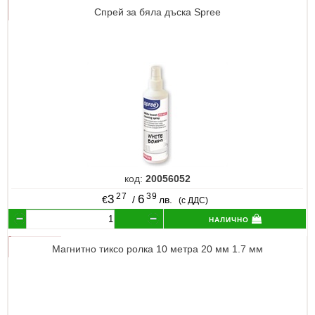
Спрей за бяла дъска Spree
код:
20056052
27
39
3
6
€
/
лв.
(с ДДС)
налично
Магнитно тиксо ролка 10 метра 20 мм 1.7 мм