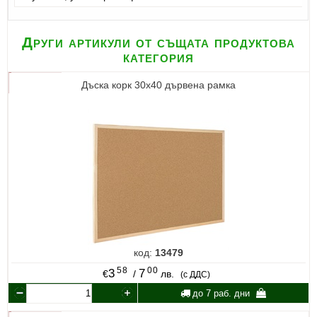
Други артикули от същата продуктова
категория
Дъска корк 30х40 дървена рамка
код:
13479
58
00
3
7
€
/
лв.
(с ДДС)
до 7 раб. дни