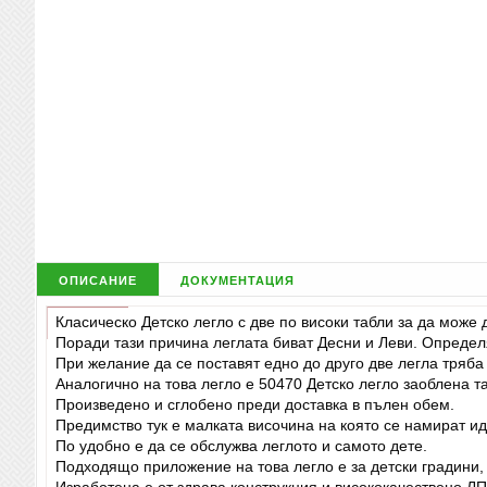
описание
документация
Класическо Детско легло с две по високи табли за да може
Поради тази причина леглата биват Десни и Леви. Определя 
При желание да се поставят едно до друго две легла тряба
Аналогично на това легло е 50470 Детско легло заоблена
Произведено и сглобено преди доставка в пълен обем.
Предимство тук е малката височина на която се намират ид
По удобно е да се обслужва леглото и самото дете.
Подходящо приложение на това легло е за детски градини, 
Изработена е от здрава конструкция и висококачествено Л