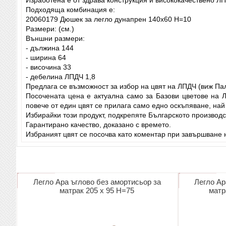
Подходяща комбинация е:
20060179 Дюшек за легло дунапрен 140х60 Н=10
Размери: (см.)
Външни размери:
- дължина 144
- ширина 64
- височина 33
- дебелина ЛПДЧ 1,8
Предлага се възможност за избор на цвят на ЛПДЧ (виж Па
Посочената цена е актуална само за Базови цветове на 
повече от един цвят се прилага само едно оскъпяване, най
Избирайки този продукт, подкрепяте Българското производс
Гарантирано качество, доказано с времето.
Избраният цвят се посочва като коментар при завършване н
Легло Ара ъглово без амортисьор за
Легло Ар
матрак 205 х 95 Н=75
матр