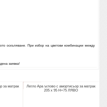
ното оскъпяване. При избор на цветови комбинации между
дена заявка!
р за матрак
Легло Ара ъглово с амортисьор за матрак
205 х 95 Н=75 ЛЯВО