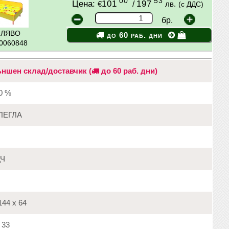
00
53
Цена:
101
/
197
€
лв.
(с ДДС)
бр.
: ЛЯВО
до 60 раб. дни
20060848
ншен склад/доставчик (
до 60 раб. дни)
20 %
ЛЕГЛА
Ч
44 х 64
33