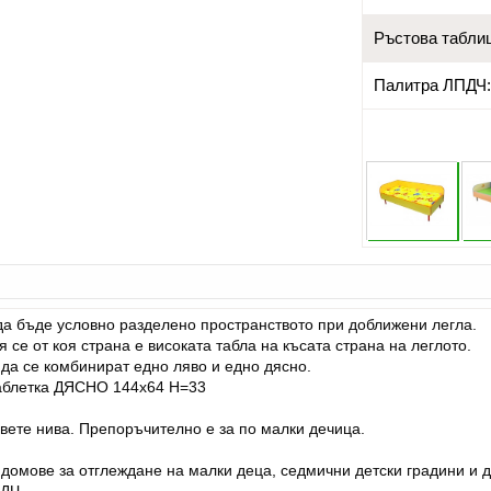
Ръстова табли
Палитра ЛПДЧ
 да бъде условно разделено пространството при доближени легла.
се от коя страна е високата табла на късата страна на леглото.
 да се комбинират едно ляво и едно дясно.
 таблетка ДЯСНО 144х64 Н=33
вете нива. Препоръчително е за по малки дечица.
домове за отглеждане на малки деца, седмични детски градини и д
ПДЧ.