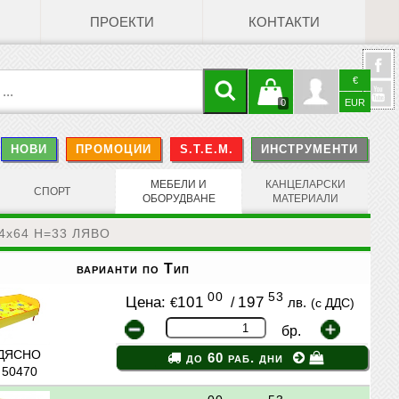
ПРОЕКТИ
КОНТАКТИ
€
Кошницата
Профил
0
EUR
@
НОВИ
ПРОМОЦИИ
S.T.E.M.
ИНСТРУМЕНТИ
е празна
Face
МЕБЕЛИ И
КАНЦЕЛАРСКИ
СПОРТ
ОБОРУДВАНЕ
МАТЕРИАЛИ
44х64 Н=33 ЛЯВО
варианти по Тип
00
53
Цена:
101
/
197
€
лв.
(с ДДС)
бр.
 ДЯСНО
до 60 раб. дни
: 50470