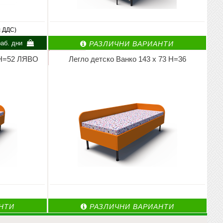
с ДДС)
аб. дни
РАЗЛИЧНИ ВАРИАНТИ
4 Н=52 ЛЯВО
Легло детско Ванко 143 х 73 Н=36
НТИ
РАЗЛИЧНИ ВАРИАНТИ