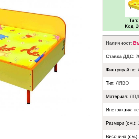
Тип
Код
: 
Наличност
:
Въ
Ставка ДДС
: 
Филтрирай по:
Тип:
ЛЯВО
Материал:
ЛПД
Инструкция:
не
Размери (см.):
1
Височина (см.):