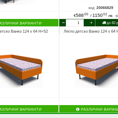
код:
20066829
00
02
588
1150
€
/
лв.
(
до 60 р
АЗЛИЧНИ ВАРИАНТИ
етско Ванко 124 х 64 Н=52
Легло детско Ванко 124 х 6
АЗЛИЧНИ ВАРИАНТИ
РАЗЛИЧНИ ВАРИА