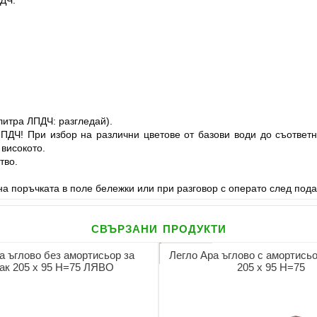
литра ЛПДЧ: разгледай).
ЛПДЧ! При избор на различни цветове от базови води до съответ
 високото.
тво.
а поръчката в поле бележки или при разговор с операто след пода
свързани продукти
а ъглово без амортисьор за
Легло Ара ъглово с амортисьо
ак 205 х 95 Н=75 ЛЯВО
205 х 95 Н=75