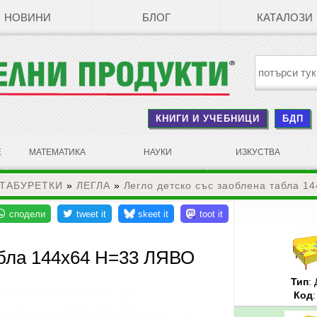
НОВИНИ
БЛОГ
КАТАЛОЗИ
КНИГИ И УЧЕБНИЦИ
БДП
Е
МАТЕМАТИКА
НАУКИ
ИЗКУСТВА
 ТАБУРЕТКИ
»
ЛЕГЛА
»
Легло детско със заоблена табла 1
абла 144х64 Н=33 ЛЯВО
Тип
:
Код