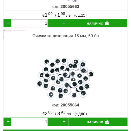
код:
20055663
00
95
1
1
€
/
лв.
(с ДДС)
налично
Очички за декорация 18 мм, 50 бр
код:
20055664
00
91
2
3
€
/
лв.
(с ДДС)
налично