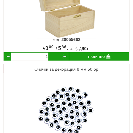
код:
20055662
00
86
3
5
€
/
лв.
(с ДДС)
налично
Очички за декорация 8 мм 50 бр