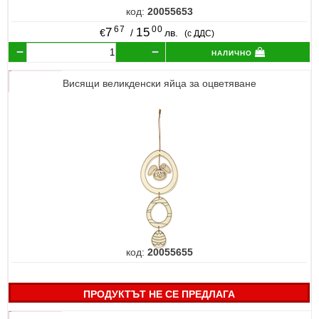
код:
20055653
67
00
7
15
€
/
лв.
(с ДДС)
налично
Висящи великденски яйца за оцветяване
код:
20055655
ПРОДУКТЪТ НЕ СЕ ПРЕДЛАГА