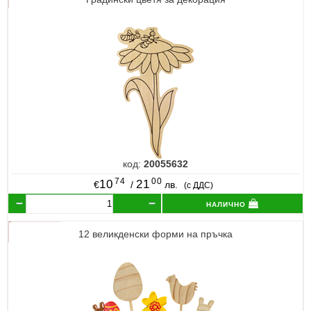
код:
20055632
74
00
10
21
€
/
лв.
(с ДДС)
налично
12 великденски форми на пръчка