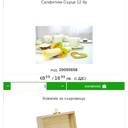
Салфетник Сърце 12 бр
код:
20055658
69
99
8
16
€
/
лв.
(с ДДС)
налично
Ковчеже за съкровища