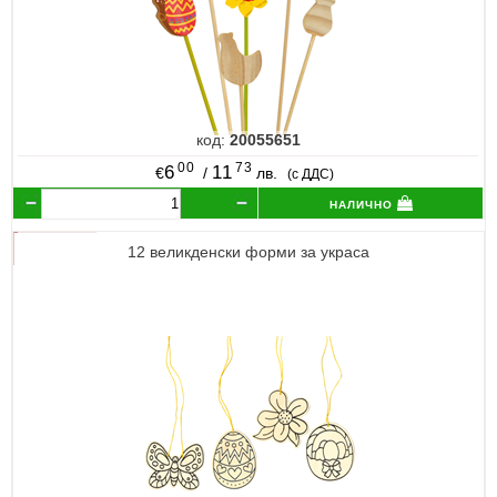
код:
20055651
00
73
6
11
€
/
лв.
(с ДДС)
налично
12 великденски форми за украса