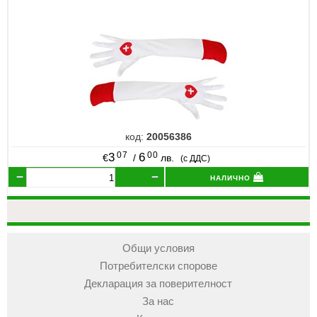
код:
20056386
07
00
3
6
€
/
лв.
(с ДДС)
налично
Общи условия
Потребителски спорове
Декларация за поверителност
За нас