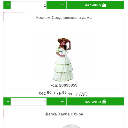
налично
Костюм Средновековна дама
код:
20055959
90
99
40
79
€
/
лв.
(с ДДС)
налично
Шапка Халба с бира