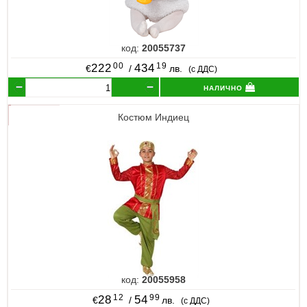
код:
20055737
00
19
222
434
€
/
лв.
(с ДДС)
налично
Костюм Индиец
код:
20055958
12
99
28
54
€
/
лв.
(с ДДС)