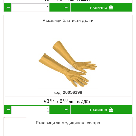
налично
Ръкавици Златисти дълги
код:
20056198
07
00
3
6
€
/
лв.
(с ДДС)
налично
Ръкавици за медицинска сестра