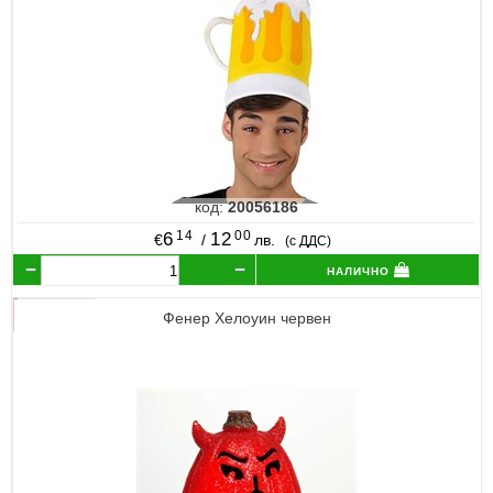
код:
20056186
14
00
6
12
€
/
лв.
(с ДДС)
налично
Фенер Хелоуин червен