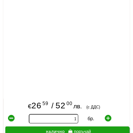
59
00
26
52
/
€
лв.
(с ДДС)
бр.
налично
поръчай