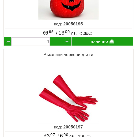
код:
20056195
65
00
6
13
€
/
лв.
(с ДДС)
налично
Ръкавици червени дълги
код:
20056197
07
00
3
6
€
/
лв.
(с ДДС)