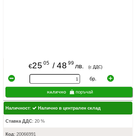
05
99
25
48
/
€
лв.
(с ДДС)
бр.
налично
поръчай
Наличност
:
Налично в централен склад
Ставка ДДС
: 20 %
Код
: 20066991