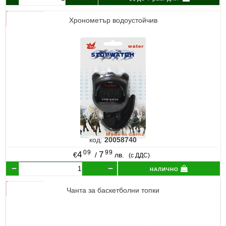
Хронометър водоустойчив
код:
20058740
09
99
4
7
€
/
лв.
(с ДДС)
налично
Чанта за баскетболни топки