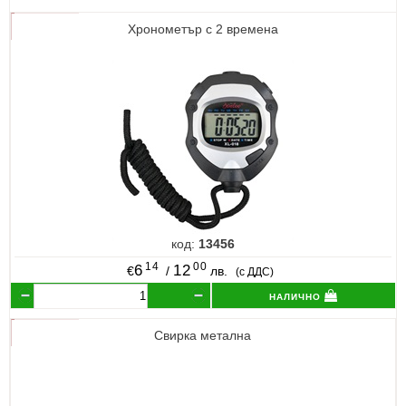
Хронометър с 2 времена
код:
13456
14
00
6
12
€
/
лв.
(с ДДС)
налично
Свирка метална