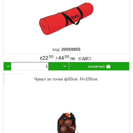
код:
20059855
50
00
22
44
€
/
лв.
(с ДДС)
налично
Чувал за топки ф50см. Н=100см.