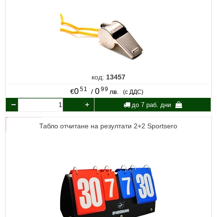
код:
13457
51
99
0
0
€
/
лв.
(с ДДС)
до 7 раб. дни
Табло отчитане на резултати 2+2 Sportsero