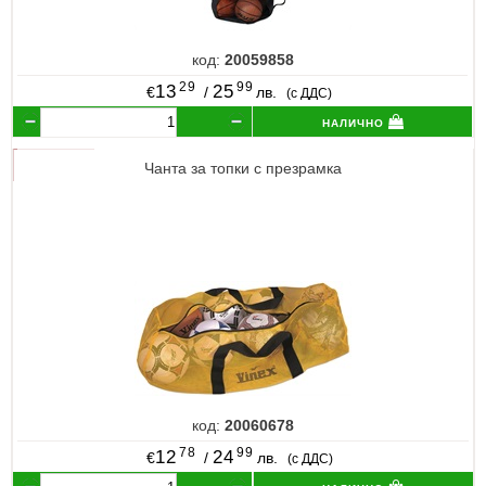
код:
20059858
29
99
13
25
€
/
лв.
(с ДДС)
налично
Чанта за топки с презрамка
код:
20060678
78
99
12
24
€
/
лв.
(с ДДС)