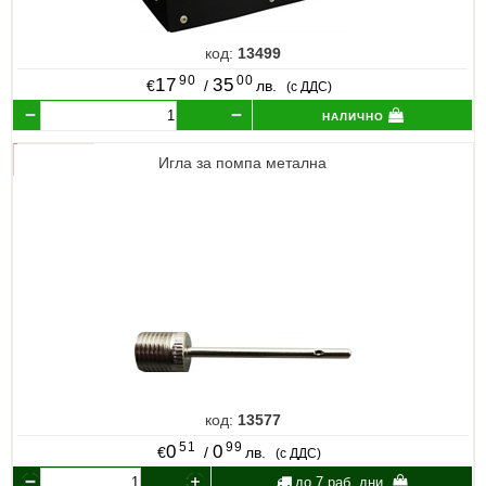
код:
13499
90
00
17
35
€
/
лв.
(с ДДС)
налично
Игла за помпа метална
код:
13577
51
99
0
0
€
/
лв.
(с ДДС)
до 7 раб. дни