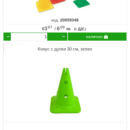
код:
20059348
07
00
3
6
€
/
лв.
(с ДДС)
налично
Конус с дупки 30 см, зелен