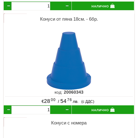
налично
Конуси от пяна 18см. - 6бр.
код:
20060343
00
76
28
54
€
/
лв.
(с ДДС)
налично
Конуси с номера