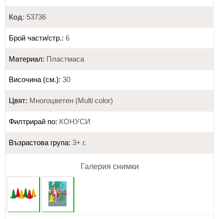
Код
: 53736
Брой части/стр.:
6
Материал:
Пластмаса
Височина (см.):
30
Цвят:
Многоцветен (Multi color)
Филтрирай по:
КОНУСИ
Възрастова група:
3+ г.
Галерия снимки