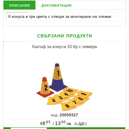
описание
документация
6 конуса в три цвята с отвори за монтиране на тояжки.
свързани продукти
Калъф за конуси 10 бр с номера
код:
20059327
65
00
6
13
€
/
лв.
(с ДДС)