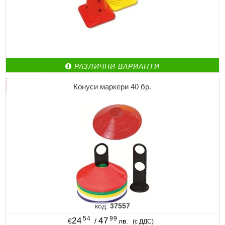
РАЗЛИЧНИ ВАРИАНТИ
Конуси маркери 40 бр.
код:
37557
54
99
24
47
€
/
лв.
(с ДДС)