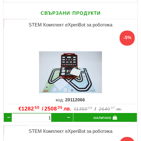
свързани продукти
STEM Комплект eXperiBot за роботика
код:
20112066
50
35
€
1282
/
2508
лв.
00
37
1350
/
2640
€
лв.
налично
STEM Комплект eXperiBot за роботика