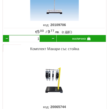
код:
20109706
00
77
5
9
€
/
лв.
(с ДДС)
налично
Комплект Макари със стойка
код:
20065744