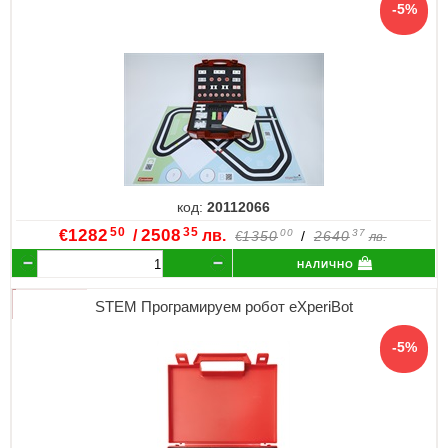
код:
20112066
50
35
€
1282
/
2508
лв.
00
37
1350
/
2640
€
лв.
налично
STEM Програмируем робот eXperiBot