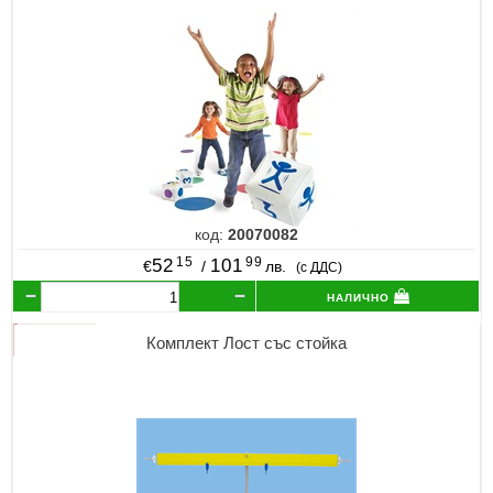
код:
20070082
15
99
52
101
€
/
лв.
(с ДДС)
налично
Комплект Лост със стойка