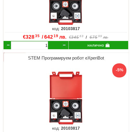
код:
20103817
35
19
€
328
/
642
лв.
63
99
345
/
675
€
лв.
налично
STEM Програмируем робот eXperiBot
код:
20103817