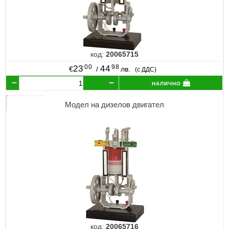
код:
20065715
00
98
23
44
€
/
лв.
(с ДДС)
налично
Модел на дизелов двигател
код:
20065716