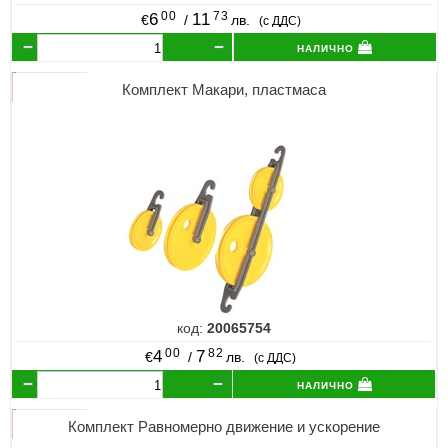
00
73
6
11
€
/
лв.
(с ДДС)
налично
Комплект Макари, пластмаса
код:
20065754
00
82
4
7
€
/
лв.
(с ДДС)
налично
Комплект Равномерно движение и ускорение