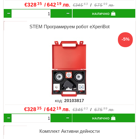
35
19
€
328
/
642
лв.
63
99
345
/
675
€
лв.
налично
STEM Програмируем робот eXperiBot
код:
20103817
35
19
€
328
/
642
лв.
63
99
345
/
675
€
лв.
налично
Комплект Активни дейности