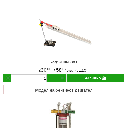
код:
20066381
00
67
30
58
€
/
лв.
(с ДДС)
налично
Модел на бензинов двигател