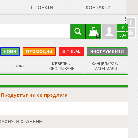
ПРОЕКТИ
КОНТАКТИ
€
Кошницата
Профил
0
EUR
@
НОВИ
ПРОМОЦИИ
S.T.E.M.
ИНСТРУМЕНТИ
е празна
Face
МЕБЕЛИ И
КАНЦЕЛАРСКИ
СПОРТ
ОБОРУДВАНЕ
МАТЕРИАЛИ
Продуктът не се предлага
КУХНЯ И ХРАНЕНЕ