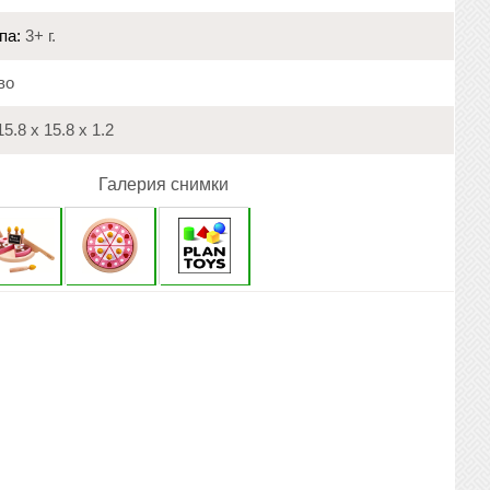
па:
3+ г.
во
5.8 х 15.8 х 1.2
Галерия снимки