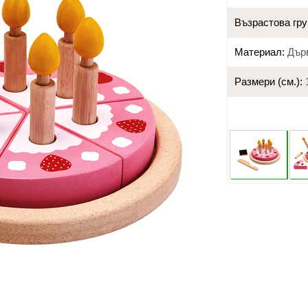
Възрастова гру
Материал:
Дър
Размери (см.):
1