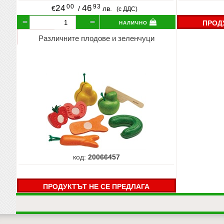
00
93
24
46
€
/
лв.
(с ДДС)
налично
ПРОД
Различните плодове и зеленчуци
код:
20066457
ПРОДУКТЪТ НЕ СЕ ПРЕДЛАГА