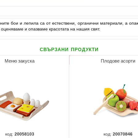
ните бои и лепила са от естествени, органични материали, а опак
 оценяваме и опазваме красотата на нашия свят.
свързани продукти
Меню закуска
Плодове асорти
код:
20058103
код:
20070846