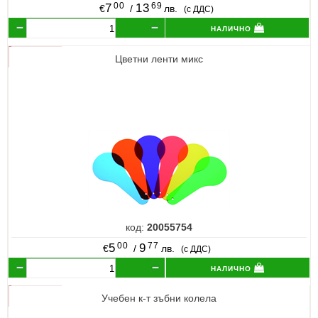
00
69
7
13
€
/
лв.
(с ДДС)
налично
Цветни ленти микс
код:
20055754
00
77
5
9
€
/
лв.
(с ДДС)
налично
Учебен к-т зъбни колела