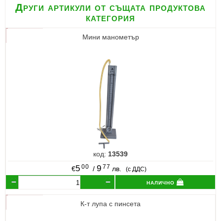
Други артикули от същата продуктова
категория
Мини манометър
код:
13539
00
77
5
9
€
/
лв.
(с ДДС)
налично
К-т лупа с пинсета