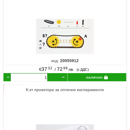
код:
20055912
32
99
37
72
€
/
лв.
(с ДДС)
налично
К-кт проектори за оптични експерименти