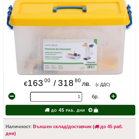
ИЗКУСТВА
СПОРТ
МЕБЕЛИ И ОБОРУДВАНЕ
КАНЦЕЛАРСКИ МАТЕРИАЛИ
КНИГИ И УЧЕБНИЦИ
БДП
00
80
163
318
/
€
лв.
(с ДДС)
НОВИ
бр.
ПРОМОЦИИ
до 45 раб. дни
S.T.E.M.
Наличност
:
Външен склад/доставчик (
до 45 раб.
ИНСТРУМЕНТИ
дни)