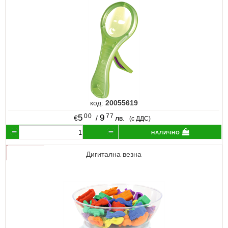
код:
20055619
00
77
5
9
€
/
лв.
(с ДДС)
налично
Дигитална везна