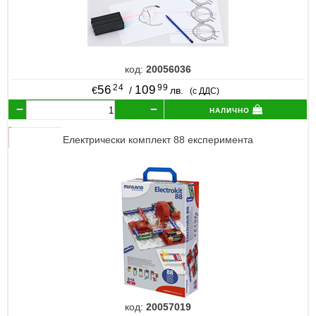
код:
20056036
24
99
56
109
€
/
лв.
(с ДДС)
налично
Електрически комплект 88 експеримента
код:
20057019