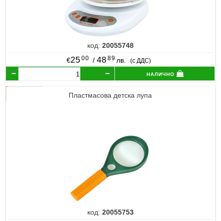
код:
20055748
00
89
25
48
€
/
лв.
(с ДДС)
налично
Пластмасова детска лупа
код:
20055753