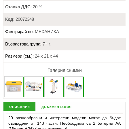
Ставка ДДС
: 20 %
Код
: 20072348
Филтрирай по:
МЕХАНИКА
Възрастова група:
7+ г.
Размери (см.):
24 х 21 х 44
Галерия снимки
описание
документация
20 разнообразни и интересни модели могат да бъдат
създадени от 143 части. Необходими са 2 батерии AA
(Mignon HR6) (не са включени).