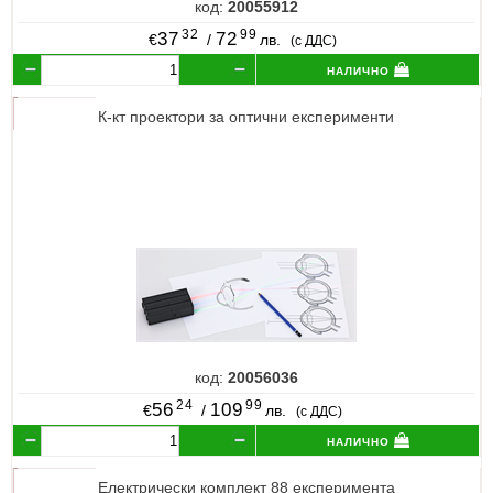
код:
20055912
32
99
37
72
€
/
лв.
(с ДДС)
налично
К-кт проектори за оптични експерименти
код:
20056036
24
99
56
109
€
/
лв.
(с ДДС)
налично
Електрически комплект 88 експеримента