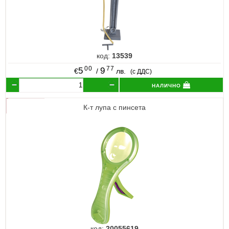
код:
13539
00
77
5
9
€
/
лв.
(с ДДС)
налично
К-т лупа с пинсета
код:
20055619