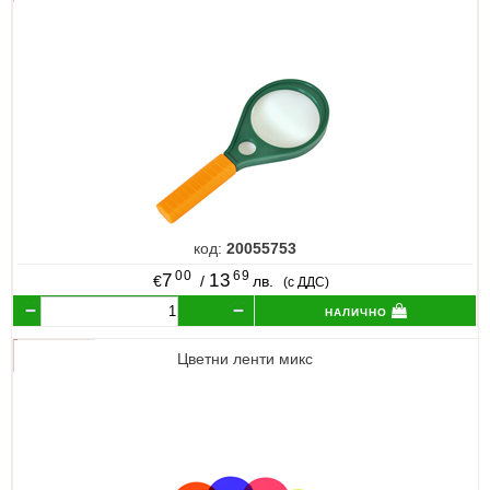
код:
20055753
00
69
7
13
€
/
лв.
(с ДДС)
налично
Цветни ленти микс