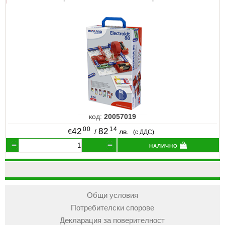
код:
20057019
00
14
42
82
€
/
лв.
(с ДДС)
налично
Общи условия
Потребителски спорове
Декларация за поверителност