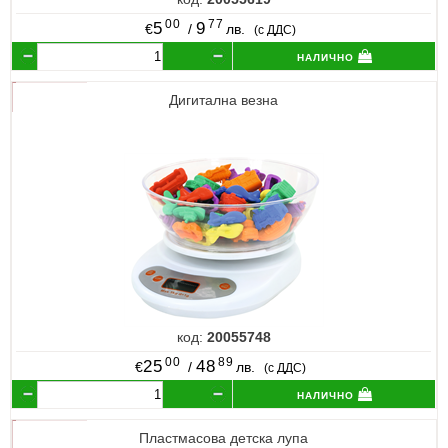
00
77
5
9
€
/
лв.
(с ДДС)
налично
Дигитална везна
код:
20055748
00
89
25
48
€
/
лв.
(с ДДС)
налично
Пластмасова детска лупа