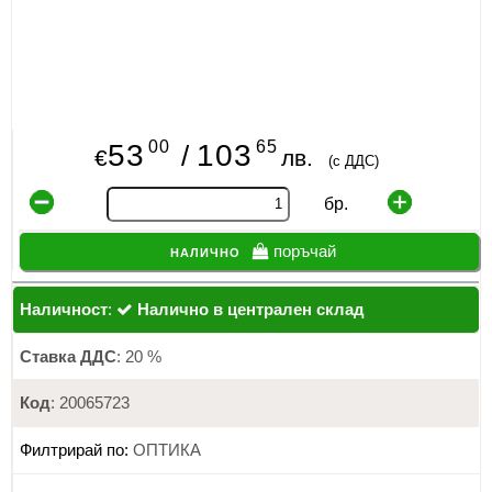
00
65
53
103
/
€
лв.
(с ДДС)
бр.
налично
поръчай
Наличност
:
Налично в централен склад
Ставка ДДС
: 20 %
Код
: 20065723
Филтрирай по:
ОПТИКА