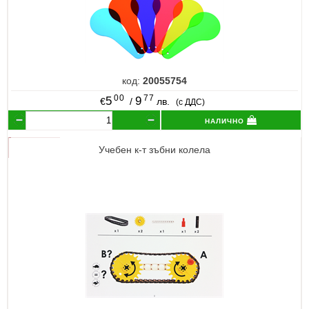
код:
20055754
00
77
5
9
€
/
лв.
(с ДДС)
налично
Учебен к-т зъбни колела