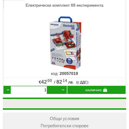
Електрически комплект 88 експеримента
код:
20057019
00
14
42
82
€
/
лв.
(с ДДС)
налично
Общи условия
Потребителски спорове