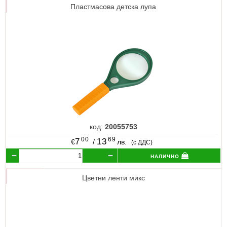
Пластмасова детска лупа
код:
20055753
00
69
7
13
€
/
лв.
(с ДДС)
налично
Цветни ленти микс