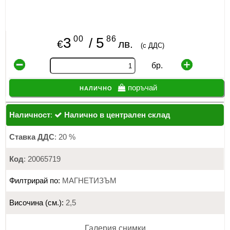
00
86
3
5
/
€
лв.
(с ДДС)
бр.
налично
поръчай
Наличност
:
Налично в централен склад
Ставка ДДС
: 20 %
Код
: 20065719
Филтрирай по:
МАГНЕТИЗЪМ
Височина (см.):
2,5
Галерия снимки