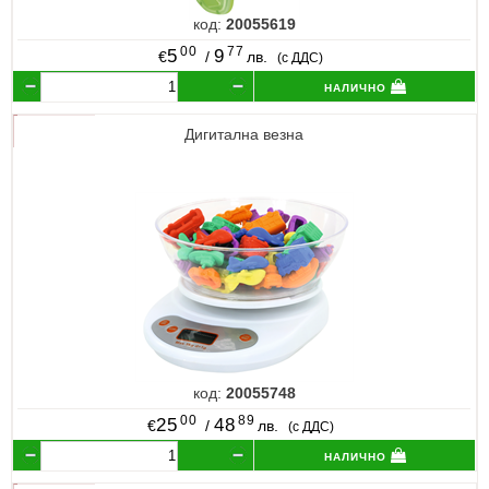
код:
20055619
00
77
5
9
€
/
лв.
(с ДДС)
налично
Дигитална везна
код:
20055748
00
89
25
48
€
/
лв.
(с ДДС)
налично