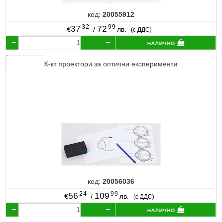
код:
20055912
32
99
37
72
€
/
лв.
(с ДДС)
налично
К-кт проектори за оптични експерименти
код:
20056036
24
99
56
109
€
/
лв.
(с ДДС)
налично