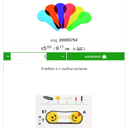
код:
20055754
00
77
5
9
€
/
лв.
(с ДДС)
налично
Учебен к-т зъбни колела