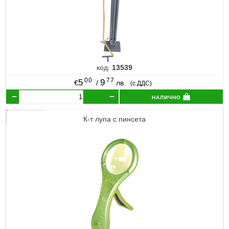
код:
13539
00
77
5
9
€
/
лв.
(с ДДС)
налично
К-т лупа с пинсета