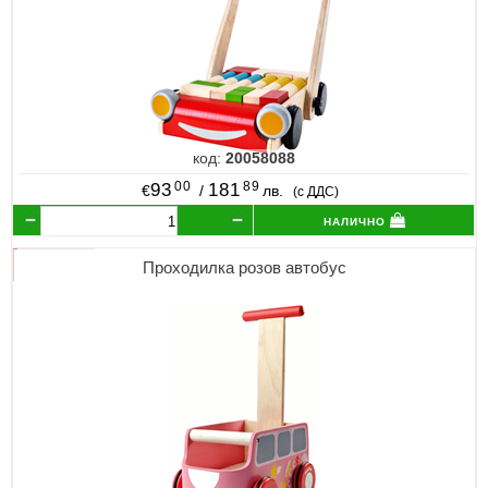
код:
20058088
00
89
93
181
€
/
лв.
(с ДДС)
налично
Проходилка розов автобус