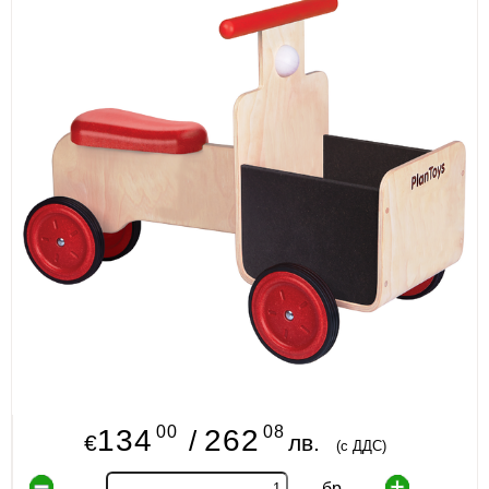
ИЗКУСТВА
СПОРТ
МЕБЕЛИ И ОБОРУДВАНЕ
КАНЦЕЛАРСКИ МАТЕРИАЛИ
КНИГИ И УЧЕБНИЦИ
БДП
НОВИ
ПРОМОЦИИ
S.T.E.M.
00
08
134
262
/
€
лв.
(с ДДС)
ИНСТРУМЕНТИ
бр.