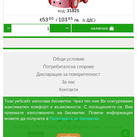
код:
31825
00
65
53
103
€
/
лв.
(с ДДС)
налично
Общи условия
Потребителски спорове
Декларация за поверителност
За нас
Контакти
Новини
Този уебсайт използва бисквитки. Чрез тях ние Ви осигуряваме
максимален комфорт и възможности. С посещението си, Вие
приемате използването на бисквитки. Повече информация
можете да получите в
Политиката за бисквитки
.
УЧМАГ
Кошница
Профил
© 2018 - 2026 УЧМАГ ООД. Всички права запазени.
ООД
отиди в началото на сайта
разбрах