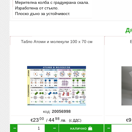
Мерителна колба с градуирана скала.
Изработена от стъкло.
Плоско дъно за устойчивост.
Др
Табло Атоми и молекули 100 х 70 см
код:
20056998
00
98
23
44
9
€
/
лв.
€
(с ДДС)
налично