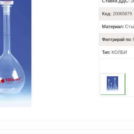
Ставка ДДС
: 
Код
: 20065879
Материал:
Стъ
Филтрирай по:
Тип:
КОЛБИ