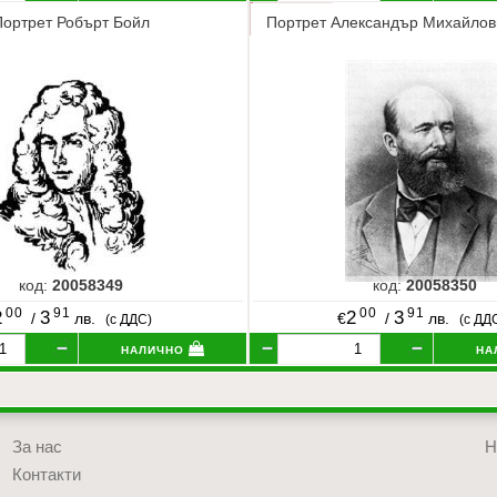
Портрет Робърт Бойл
Портрет Александър Михайлов
код:
20058349
код:
20058350
00
91
00
91
2
3
2
3
/
лв.
€
/
лв.
(с ДДС)
(с ДД
налично
на
За нас
Н
Контакти