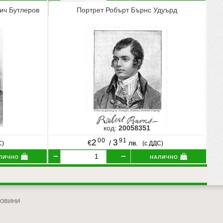
ич Бутлеров
Портрет Робърт Бърнс Удуърд
код:
20058351
00
91
2
3
€
/
лв.
С)
(с ДДС)
лично
налично
овини
отиди в началото на сайта