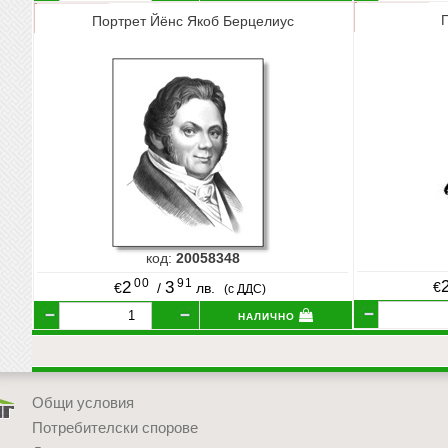
Портрет Йёнс Якоб Берцелиус
код:
20058348
00
91
2
3
€
€
/
лв.
(с ДДС)
налично
Общи условия
Потребителски спорове