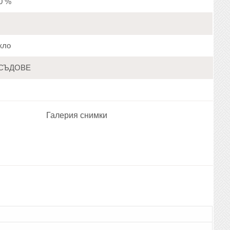
20 %
кло
СЪДОВЕ
Галерия снимки