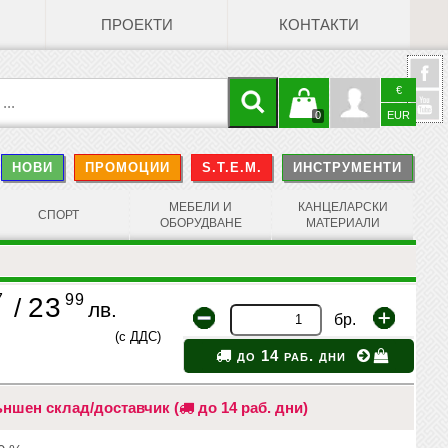
ПРОЕКТИ
КОНТАКТИ
€
Кошницата
Профил
0
EUR
@
НОВИ
ПРОМОЦИИ
S.T.E.M.
ИНСТРУМЕНТИ
е празна
Face
МЕБЕЛИ И
КАНЦЕЛАРСКИ
СПОРТ
ОБОРУДВАНЕ
МАТЕРИАЛИ
7
99
23
/
лв.
бр.
(с ДДС)
до 14 раб. дни
ншен склад/доставчик (
до 14 раб. дни)