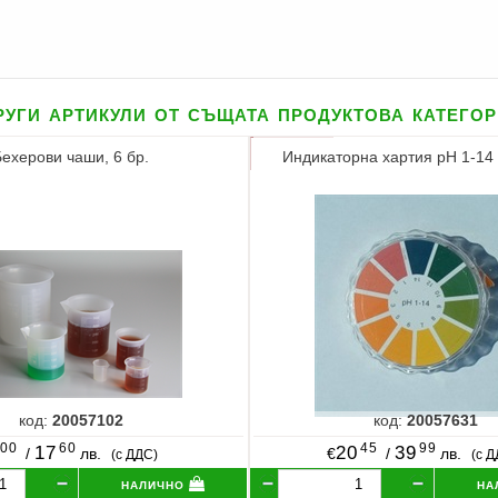
уги артикули от същата продуктова катего
Бехерови чаши, 6 бр.
Индикаторна хартия pH 1-14 
код:
20057102
код:
20057631
00
60
45
99
17
20
39
/
лв.
€
/
лв.
(с ДДС)
(с 
налично
на